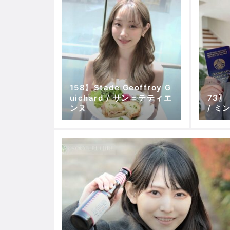
158〗Stade Geoffroy G
uichard / サン＝テティエ
73〗 
ンヌ
/ ミ