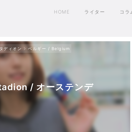
HOME
ライター
コラ
タディオン
ベルギー / Belgium
 Stadion / オーステンデ