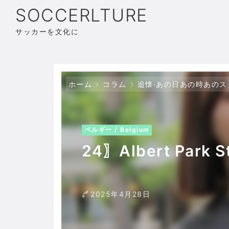
SOCCERLTURE
サッカーを文化に
ホーム
コラム
追懐·あの日あの時あのス
ベルギー / Belgium
24〗Albert Park
2025年4月28日