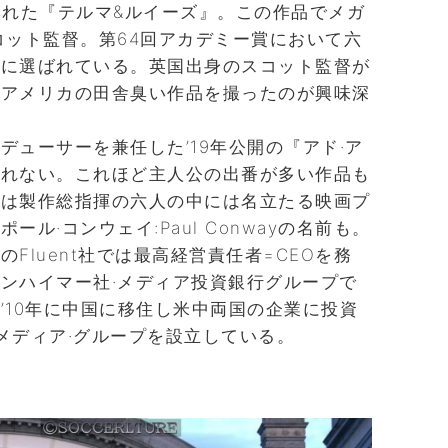
された『テルマ&ルイーズ』。この作品でメガ
コット監督。第64回アカデミー賞において六
賞に選ばれている。英国出身のスコット監督が
もアメリカの田舎臭い作品を撮ったのが興味深
デューサーを兼任した’19年公開の『アド·ア
しれない。これほど主人公の出番が多い作品も
には製作総指揮の六人の中には名立たる映画プ
ル·コンウェイ:Paul Conwayの名前も。
Fluent社では最高経営責任者=CEOを務
ンハイマー社·メディア投資銀行グループで
’10年に中国に移住し米中両国の企業に投資
·メディア·グループを設立している。