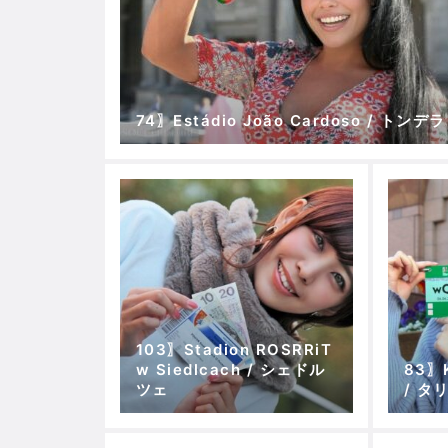
74〗Estádio João Cardoso / トンデラ
103〗Stadion ROSRRiT
w Siedlcach / シェドル
83〗K
ツェ
/ タ