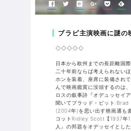
ブラピ主演映画に謎の
◇◇◇◇◇
日本から欧州までの長距離国
二十年前ならば考えられない
ホンを装着、座席に装備され
んで映画鑑賞に没頭するのは
ロスの叙事詩『オデュッセイ
聞いてブラッド・ピット:Brad 
(2004年)を思い出す映画通も
コットRidley Scott【1937
人』の邦題をオデッセイとし