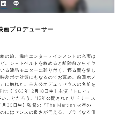
映画プロデューサー
際線の旅。機内エンターテインメントの充実は
ほど。シ－トベルトを絞めると離陸前からイヤ
ている液晶モニターに齧り付く。寝る間を惜し
、時差ボケ対策にもなるのでお薦め。前回ホメ
ア』に触れた。主人公オデュッセウスの名前を
Pitt【1963年12月18日生】主演『トロイ』
多いことだろう。’15年公開されたリドリー·ス
年11月30日生】監督の『The Martian:火星の
たのにはセンスの良さが伺える。ブラピなる俳