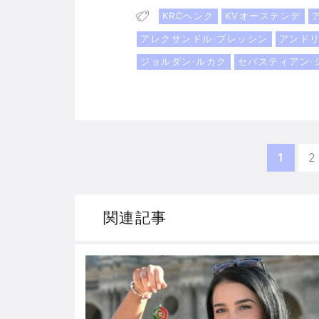
KRCヘンク
KVオーステンデ
アレクサンドル·ブレッシン
アンドリ
ジョルダン·ルカク
セバスティアン·
1
2
関連記事