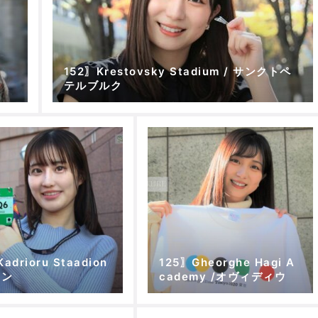
152〗Krestovsky Stadium / サンクトペ
テルブルク
adrioru Staadion
125〗Gheorghe Hagi A
リン
cademy /オヴィディウ