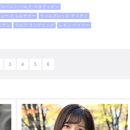
アルベルト·パルク·スタディオン
ュー·ヒュルサガー
ウィルフレッド·ディディ
シアニ
ラルフ·ラングニック
レオン·ベイリー
3
4
5
6