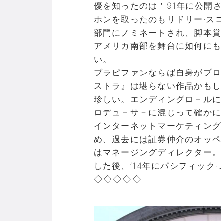
優を知ったのは＇91年に公開
ホンを取ったのもリドリー·ス
部門にノミネートされ、脚本
アメリカ南部を舞台に如何に
い。
ブラピファンならば自身がプロ
ストラ』は堪らない作品かも
珍しい。エンディングロ－ル
ロデュ－サ－に混じって確かにポー
インターネットマーケティングの
め、過去には証券仲介のオッペ
はマネージングディレクター。
した後、’14年にパシフィック
◇◇◇◇◇