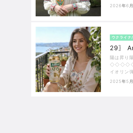
会 KRA
2026年6
のなら行
はこの地
ウクライナ/ 
2
陽は昇り
◇◇◇◇
イオリン
へ。ブロー
2025年5
ム:Shol
はソロ