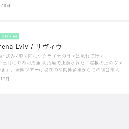
IANYの主催するクパーラ祭。日本から出なくても体験できる
月26日
かない手はない。キリスト教伝来以前の古代から自然信仰
域には根づいてい
Ukraine
9〗 Arena Lviv / リヴィウ
陽は沈み♪瞬く間にウクライナの日々は流れて行く
◇三月に都内明治座·明治座で上演された『屋根の上のヴァ
弾き』。全国ツアーは現在の福岡博多座からこの後は東北
ドウェイでの初演は1964年。原作者ショーレム·アレイヘ
月17日
em Aleichem【1859年3月2日生-1916年5月13日】の本名