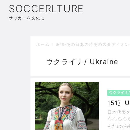
SOCCERLTURE
サッカーを文化に
ホーム
追懐·あの日あの時あのスタディオン
ウクライナ/ Ukraine
ウクライナ/ 
151〗U
日本代表
◇◇◇◇
んだのが