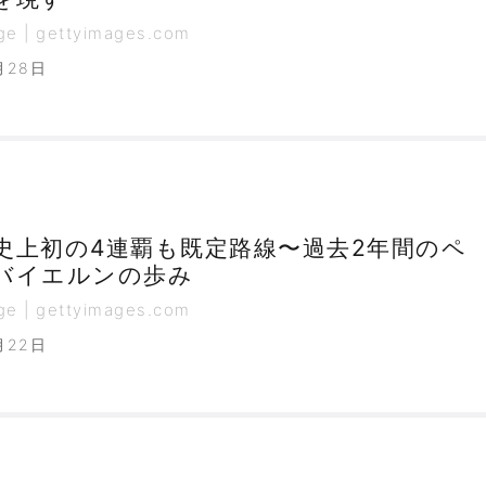
ge | gettyimages.com
月28日
史上初の4連覇も既定路線〜過去2年間のペ
バイエルンの歩み
ge | gettyimages.com
月22日