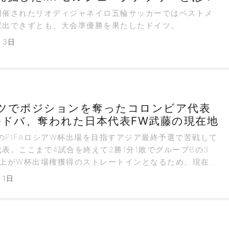
催されたリオディジャネイロ五輪サッカーではベストメ
選出できずとも、大会準優勝を果たしたドイツ。
月3日
ツでポジションを奪ったコロンビア代表
ルドバ、奪われた日本代表FW武藤の現在地
のFIFAロシアW杯出場を目指すアジア最終予選で苦戦して
表。ここまで4試合を終えて2勝1分1敗でグループBの3
以上がW杯出場権獲得のストレートインとなるため、現在は
月1日