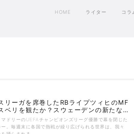
HOME
ライター
コラ
スリーガを席巻したRBライプツィヒのMF
スベリを観たか？スウェーデンの新たな
番』は民主的！
マドリーのUEFAチャンピオンズリーグ優勝で幕を閉じた
カー。毎週末に各国で熱戦が繰り広げられる世界は、我々
心を踊らされる。