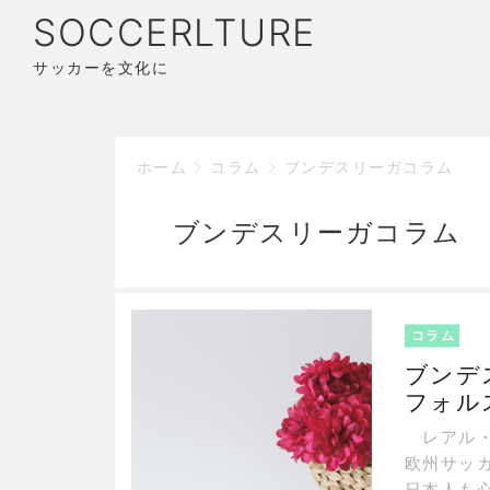
SOCCERLTURE
サッカーを文化に
ホーム
コラム
ブンデスリーガコラム
ブンデスリーガコラム
コラム
ブンデ
フォル
『10
レアル・
欧州サッ
日本人も