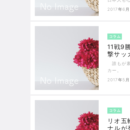
2017年6
コラム
11戦
撃サッ
クルー
誰もが素
カー。
2017年5
コラム
リオ五
ナルが