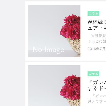
コラム
W杯続
ュア・
W杯制覇
ミッヒに
2016年7月
コラム
『ガン
するド
察
『ガンバ
興クラブ