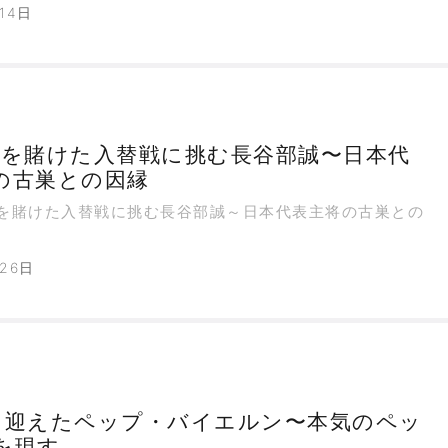
14日
留を賭けた入替戦に挑む長谷部誠〜日本代
の古巣との因縁
を賭けた入替戦に挑む長谷部誠～日本代表主将の古巣との
月26日
を迎えたペップ・バイエルン〜本気のペッ
を現す