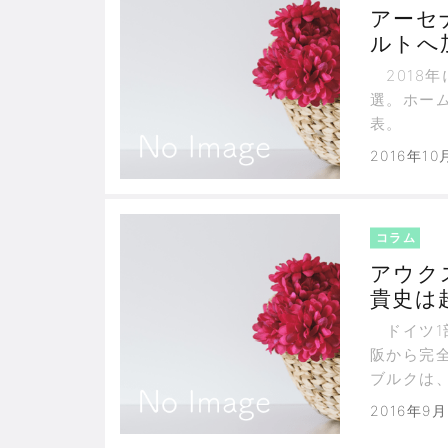
アーセ
ルトへ
争い
2018年
選。ホー
表。
2016年10
コラム
アウク
貴史は
価され
ドイツ1
阪から完
ブルクは
2016年9