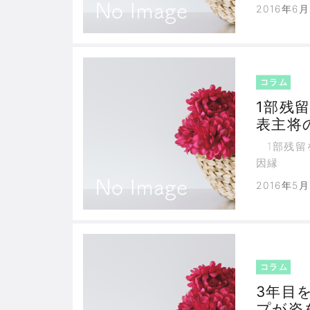
2016年6月
コラム
1部残
表主将
1部残留
因縁
2016年5
コラム
3年目
プが姿