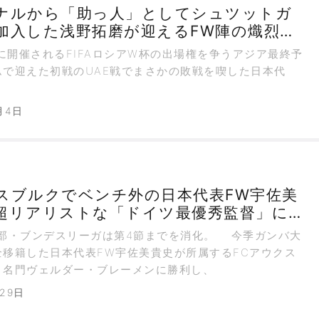
ナルから「助っ人」としてシュツットガ
加入した浅野拓磨が迎えるFW陣の熾烈な
に開催されるFIFAロシアW杯の出場権を争うアジア最終予
ムで迎えた初戦のUAE戦でまさかの敗戦を喫した日本代
月4日
スブルクでベンチ外の日本代表FW宇佐美
超リアリストな「ドイツ最優秀監督」に評
ないのか？
部・ブンデスリーガは第4節までを消化。 今季ガンバ大
全移籍した日本代表FW宇佐美貴史が所属するFCアウクス
、名門ヴェルダー・ブレーメンに勝利し、
月29日