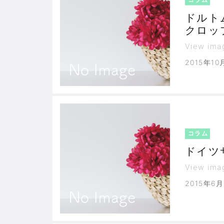
ドルト
クロッ
代へ
View ima
2015年10
コラム
ドイツ
View ima
2015年6