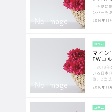
今夏に開
ンバーを
2016年11
コラム
マイン
FWコ
2018年
いる日本代
位。2位
圏外だ。
2016年11
コラム