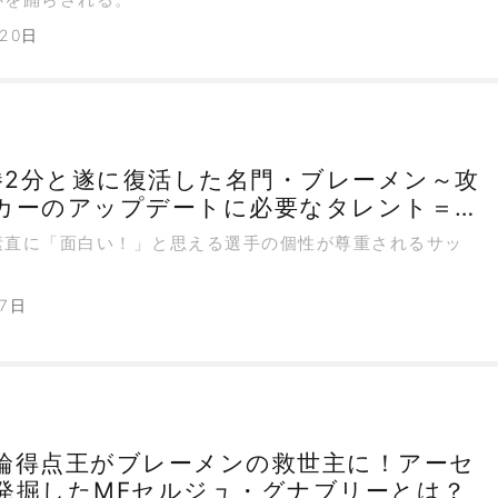
月20日
9勝2分と遂に復活した名門・ブレーメン～攻
カーのアップデートに必要なタレント＝
ゼ＆グナブリー
直に「面白い！」と思える選手の個性が尊重されるサッ
月7日
輪得点王がブレーメンの救世主に！アーセ
発掘したMFセルジュ・グナブリーとは？