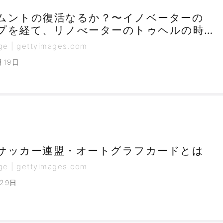
ムントの復活なるか？〜イノベーターの
プを経て、リノべーターのトゥヘルの時
ge | gettyimages.com
月19日
サッカー連盟・オートグラフカードとは
ge | gettyimages.com
月29日