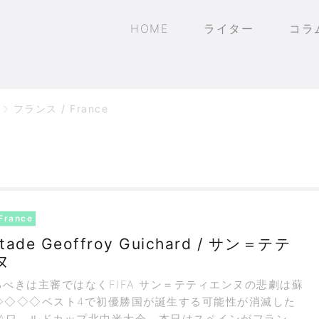
HOME
ライター
コラ
フランス / France
France
tade Geoffroy Guichard / サン＝テテ
ヌ
べきは主審ではなくFIFA サン＝テティエンヌの悲劇は蘇
◇◇◇◇ベスト4で初優勝国が誕生する可能性が消滅した
FAワ－ルドカップ北中米大会。本日はスペインがフランス