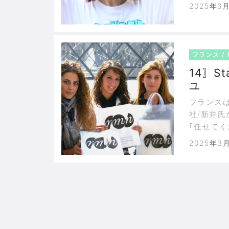
象徴され
2025年6
の博愛は
民の社会
フランス / 
14〗St
ユ
フランスはナシオナルな
社/新井
｢任せて
た。但し
2025年3
み込み持
イアント