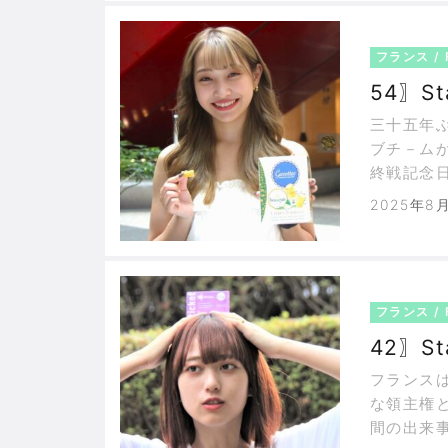
フランス / 
54〗Sta
三十五年
ブチ－ム
終戦記念日
グ·アン
2025年8
題のクラブ
リFC。L
フランス / 
42〗St
フランス
な領主権と
間の出来