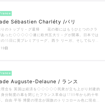
France
de Sébastien Charléty /パリ
ぶりのトップリ－グ還帰 花の都にはもうひとつのクラ
があった◇◇◇◇◇遂に欧州五大リ－グが開幕。日本では
の15日に英プレミアリーグ、西ラ·リーガ、そして仏リ－
でこれから一年間に渡る戦いの火蓋が切って落とされた。話
月19日
は1990年以来三十五年ぶりのトップリ－グ復帰となるパ
VMHとレッ
France
ade Auguste-Delaune / ランス
は理念を 英国は経済を◇◇◇◇◇民衆が立ち上がり封建的
身分制度の幕を閉じたフランス革命は1789年から約十年
事。自由·平等·博愛の理念が国旗のトリコロール色に現在も