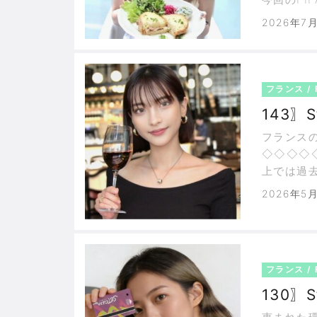
に勝利。
2026年7
思います
ャン:Didie
フランス / 
143〗S
フランス
◇◇◇◇
上では過去
新する猛
2026年5
えるかも
ってピノ
フランス / 
130〗S