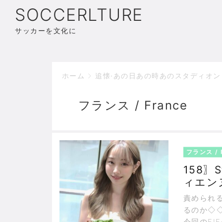
SOCCERLTURE
サッカーを文化に
ホーム
追懐·あの日あの時あのスタディオン
フランス / France
フランス / 
158〗S
ィエン
責められる
るのか◇
今回のFI