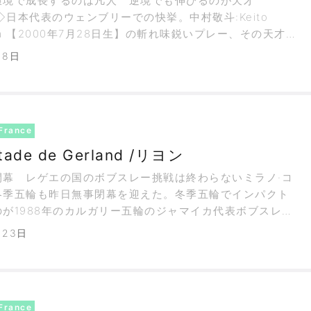
環境で成長するのは凡人 逆境でも伸びるのが天才
日本代表のウェンブリーでの快挙。中村敬斗:Keito
ura 【2000年7月28日生】の斬れ味鋭いプレー、その天才ぶ
見張った。天才と言う言葉は好きではないが使いたくもな
月8日
に左右されない人間はいない。恵まれた環境、高いレベル
けば凡人でも自
France
tade de Gerland /リヨン
閉幕 レゲエの国のボブスレー挑戦は終わらないミラノ·コ
冬季五輪も昨日無事閉幕を迎えた。冬季五輪でインパクト
が1988年のカルガリー五輪のジャマイカ代表ボブスレー
正直に言えばこの大会を観戦しておらず、五年後に公開さ
月23日
『クール·ランニング』でその存在を知った。今回のミラノ·
ナにも同国から唯
France