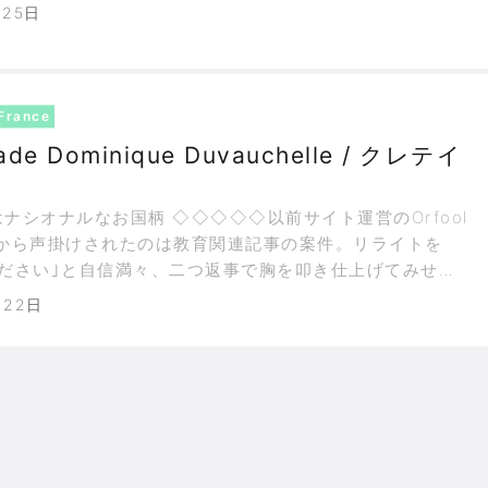
ている。青の自由と白の平等はイメージ通りではあるが赤
月25日
ピンとこない。それでもこの革命理念は海峡を越えて英国
思想に大
France
ade Dominique Duvauchelle / クレテイ
お国柄 ◇◇◇◇◇以前サイト運営のOrfool
氏から声掛けされたのは教育関連記事の案件。リライトを
ください｣と自信満々、二つ返事で胸を叩き仕上げてみせ
基の原稿があまりにも浅く面白くなくかったので、一歩踏
月22日
論を展開したところ、最早原形すら留めておらず当然クラ
からはボツの宣告