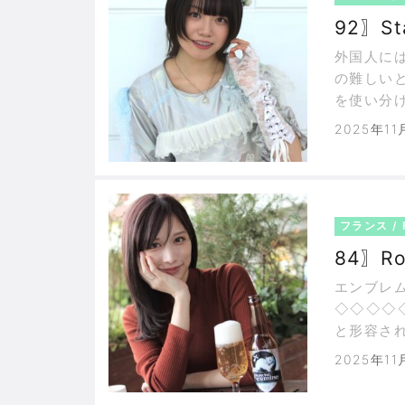
92〗St
外国人にはや
の難しい
を使い分
づくり"
2025年11
デザイン
フランス / 
84〗Ro
エンブレ
◇◇◇◇
と形容さ
かけては
2025年11
る。この
や十字架