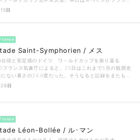
「今日の主審は準決勝を裁くにふさわしいレベルだったと
月15日
か？」と報道陣に問いかけたのは敗軍の将ディディエ･デシ
r
France
tade Saint-Symphorien / メス
の台頭と安定感のドイツ ワ－ルドカップを振り返る
◇フランス気象庁によると、25日はこれまで5月の観測史
にない暑さの24.8度だった。そうなると記録をまたも更
暑が予想される今夏。お隣ドイツではビ－ルの消費量が増
月28日
しれないが、フランスで懸念されるのは「そんなに暑くな
畑は大丈夫なのか？」。
France
tade Léon-Bollée / ル･マン