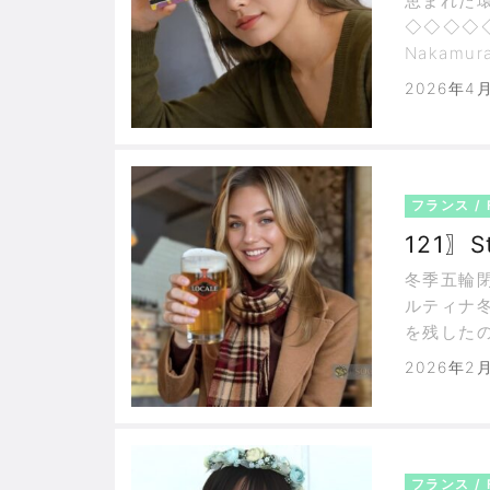
恵まれた
◇◇◇◇◇
Nakam
りに目を
2026年4
る。環境
に身を置
フランス / 
121〗S
冬季五輪
ルティナ
を残したの
チーム。
2026年2
れた映画
コルティ
フランス / 