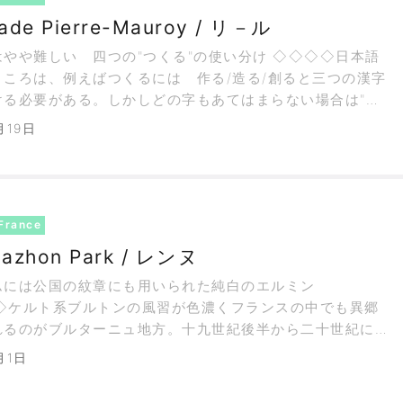
ade Pierre-Mauroy / リ－ル
や難しい 四つの"つくる"の使い分け ◇◇◇◇日本語
ところは、例えばつくるには 作る/造る/創ると三つの漢字
ける必要がある。しかしどの字もあてはまらない場合は"街
のように平仮名を用いるから計四種類。東京ビッグサイトの
月19日
フェスタ会場に十七年ぶ
France
azhon Park / レンヌ
ムには公国の紋章にも用いられた純白のエルミン
◇ケルト系ブルトンの風習が色濃くフランスの中でも異郷
れるのがブルターニュ地方。十九世紀後半から二十世紀に
、異国の画家たちを引き寄せ、数々の名作が誕生してい
月1日
地域で多く見掛けるカルヴェールは、キリスト受難群像碑
像を指すフランス語。日本人ならばチュ