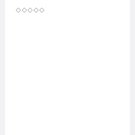
◇◇◇◇◇