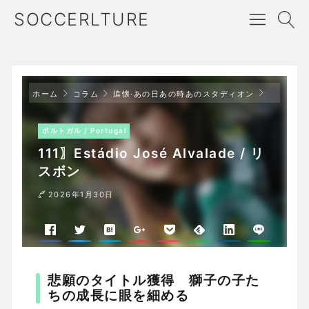
SOCCERLTURE
ポルトガル /
ホーム
コラム
追懐·あの日あの時あのスタディオン
ポルトガル / Portugal
111〗Estádio José Alvalade / リ
スボン
2026年1月30日
悲願のタイトル獲得 獅子の子た
ちの成長に眼を細める