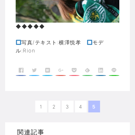
◆◆◆◆◆
写真/テキスト:横澤悦孝
モデ
ル:Rion
1
2
3
4
5
関連記事