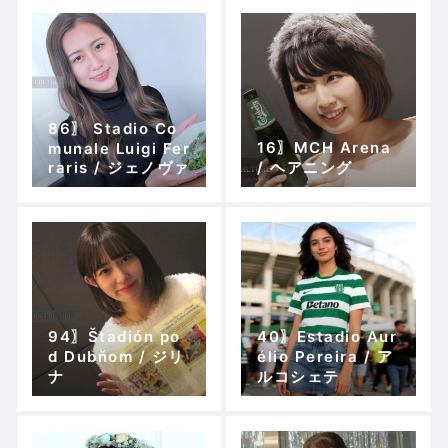
86〗 Stadio Co
16〗MCH Arena
munale Luigi Fer
raris / ジェノヴァ
/ ヘアニング
94〗Štadión po
40〗Estadio Aur
d Dubňom / ジリ
élio Pereira / ア
ナ
ルコシェテ