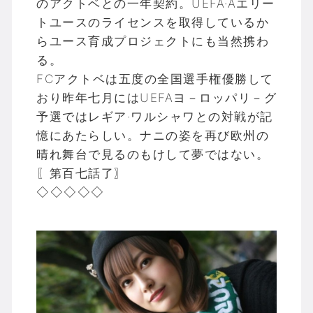
のアクトベとの一年契約。UEFA·Aエリー
トユースのライセンスを取得しているか
らユース育成プロジェクトにも当然携わ
る。
FCアクトベは五度の全国選手権優勝して
おり昨年七月にはUEFAヨ－ロッパリ－グ
予選ではレギア·ワルシャワとの対戦が記
憶にあたらしい。ナニの姿を再び欧州の
晴れ舞台で見るのもけして夢ではない。
〖第百七話了〗
◇◇◇◇◇