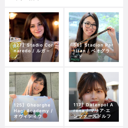
127〗Stadio Cor
56〗Stadion Par
naredo / ルガ－
tizan / ベオグラ
ノ
－ド
117〗Datenpol A
125〗Gheorghe
rena / マリア·エ
Hagi Academy /
オヴィディウ
ンツァースドルフ