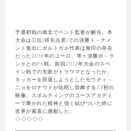
予選初戦の敗北でベント監督が解任。本
大会は三位(得失点差)での決勝ト－ナメ
ント進出にポルトガル代表は無印の存在
だった2016年のユーロ。準々決勝ポ－ラ
ンドとのPK戦。前回2012年大会のスペ
イン戦での失敗がトラウマとなったか、
キッカーを辞退しようとしたモウティ－
二ョをロナウドが叱咤し鼓舞する23秒の
映像。スポルティングのユースアカデミ
ーで磨かれた精神と強く結びついた絆に
世界が素直に感動した。
◇◇◇◇◇