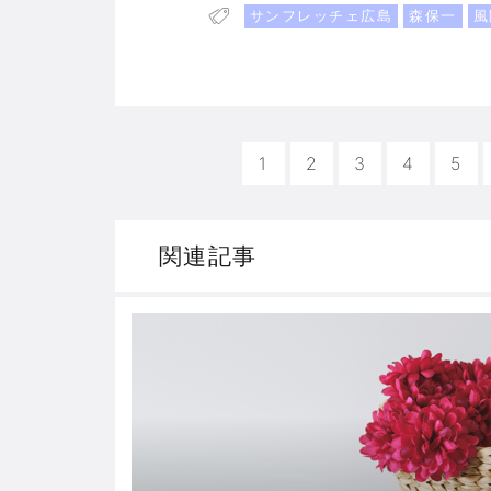
サンフレッチェ広島
森保一
風
1
2
3
4
5
関連記事