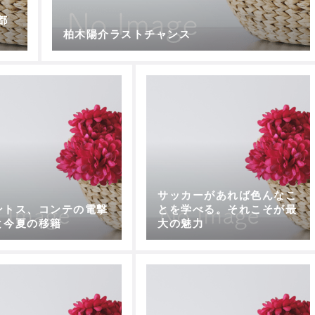
都
柏木陽介ラストチャンス
サッカーがあれば色んなこ
ントス、コンテの電撃
とを学べる。それこそが最
と今夏の移籍
大の魅力