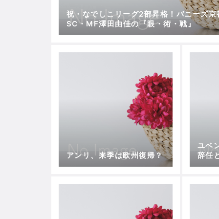
祝・なでしこリーグ2部昇格！バニーズ京
SC・MF澤田由佳の『眼・術・戦』
ユベ
アンリ、来季は欧州復帰？
辞任