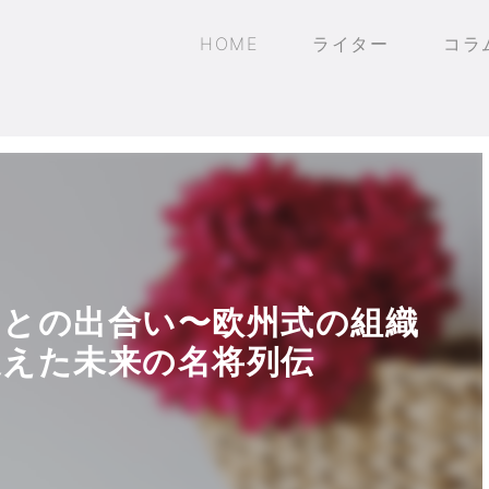
HOME
ライター
コラ
との出合い〜欧州式の組織
えた未来の名将列伝
日