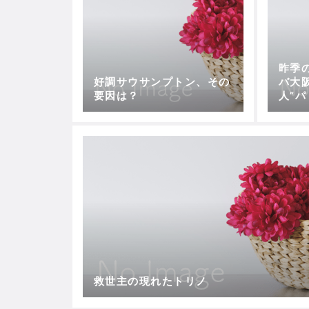
昨季
好調サウサンプトン、その
バ大
要因は？
人”
に課
救世主の現れたトリノ