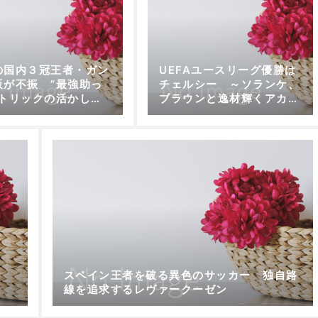
の国内３冠王者・ガン
UEFAユースリーグ優勝は
阪が不振 ”最強助っ
チェルシー ～ソランケ、
パトリックの活かし方
ブラウンと逸材輝くアカデ
題
ミー
スペイン王者を破る異色のサッカー 独自路
線を追求するレヴァークーゼン