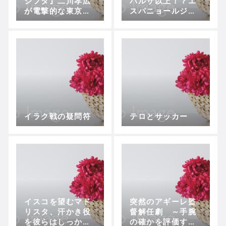
ジフタ』二川孝広
バルサ以上！？エ
が電撃的な東京ヴ
スパニョールジャ
ェルディ移籍から
パンアカデミーの
即活躍
サマーキャンプを
取材！
イラク戦の疑問符
テロとサッカー
イスコを望むマド
突然のアギーレ監
リスタ、汗かき役
督解任劇 ～手腕
を彼らはしっかり
の確かを評価する