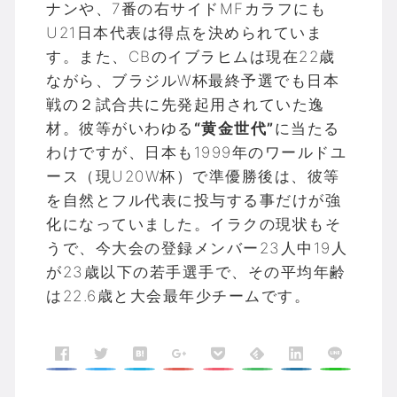
ナンや、7番の右サイドMFカラフにも
U21日本代表は得点を決められていま
す。また、CBのイブラヒムは現在22歳
ながら、ブラジルW杯最終予選でも日本
戦の２試合共に先発起用されていた逸
材。彼等がいわゆる
“黄金世代”
に当たる
わけですが、日本も1999年のワールドユ
ース（現U20W杯）で準優勝後は、彼等
を自然とフル代表に投与する事だけが強
化になっていました。イラクの現状もそ
うで、今大会の登録メンバー23人中19人
が23歳以下の若手選手で、その平均年齢
は22.6歳と大会最年少チームです。