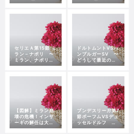
と見ている
ならば
セリエＡ第15節 ミ
ドルトムントVSハ
ラン－ナポリ 〜
ンブルガーSV 〜
ミラン、ナポリに
どうして最近のド
快勝。三年ぶりの
ルトムントはこん
美酒に酔う
なにムラがあるの
だろうか〜
【図解】ミラン崩
ブンデスリーガ第7
壊の危機！インザ
節ボーフムVSデュ
ーギの解任は大詰
ッセルドルフ 田
めか！？
坂交代が裏目に