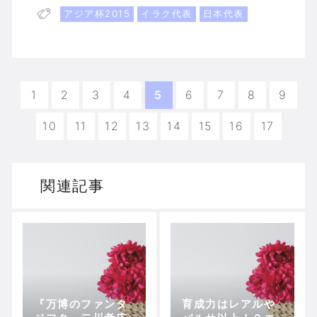
アジア杯2015
イラク代表
日本代表
1
2
3
4
5
6
7
8
9
10
11
12
13
14
15
16
17
関連記事
『万博のファンタ
育成力はレアルや