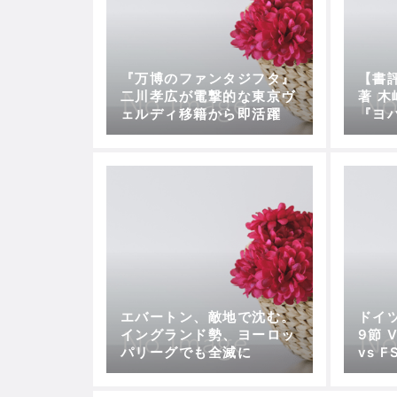
『万博のファンタジフタ』
【書
二川孝広が電撃的な東京ヴ
著 
ェルディ移籍から即活躍
『ヨ
カー
エバートン、敵地で沈む。
ドイ
イングランド勢、ヨーロッ
9節 
パリーグでも全滅に
vs 