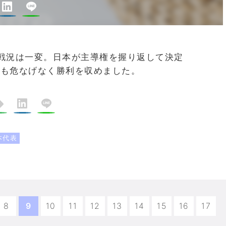
戦況は一変。日本が主導権を握り返して決定
でも危なげなく勝利を収めました。
本代表
8
9
10
11
12
13
14
15
16
17