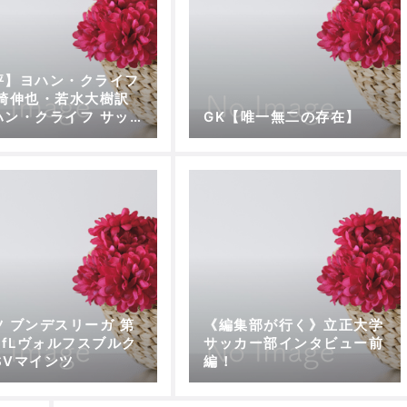
評】ヨハン・クライフ
木崎伸也・若水大樹訳
ハン・クライフ サッ
GK【唯一無二の存在】
論』
ツ ブンデスリーガ 第
《編集部が行く》立正大学
VfLヴォルフスブルク
サッカー部インタビュー前
FSVマインツ
編！