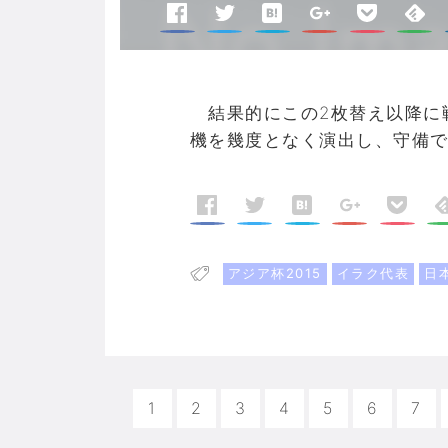
結果的にこの2枚替え以降に
機を幾度となく演出し、守備
アジア杯2015
イラク代表
日
1
2
3
4
5
6
7