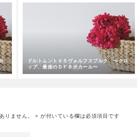
制
ドルトムントＶＳヴォルフスブルク 〜クロ
ップ、最後のＤＦＢポカール〜
ありません。
※
が付いている欄は必須項目です