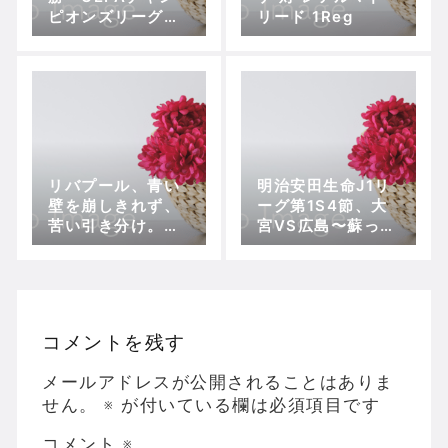
ピオンズリーグプ
リード 1Reg
レイオフ・バイヤ
ー・レーバークー
ゼン対FCコペンハ
ーゲン
リバプール、青い
明治安田生命J1リ
壁を崩しきれず、
ーグ第1S4節、大
苦い引き分け。
宮VS広島〜蘇っ
キャピタル・ワ
た”紫”の復活劇
ン・カップ準決
勝 リバプール
−チェルシー
コメントを残す
メールアドレスが公開されることはありま
せん。
※
が付いている欄は必須項目です
コメント
※