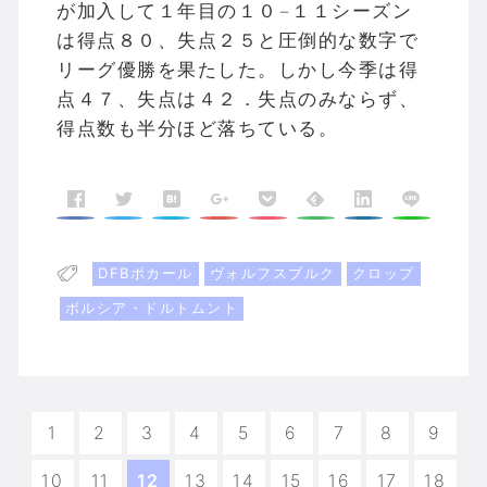
が加入して１年目の１０−１１シーズン
は得点８０、失点２５と圧倒的な数字で
リーグ優勝を果たした。しかし今季は得
点４７、失点は４２．失点のみならず、
得点数も半分ほど落ちている。
DFBポカール
ヴォルフスブルク
クロップ
ボルシア・ドルトムント
1
2
3
4
5
6
7
8
9
10
11
12
13
14
15
16
17
18