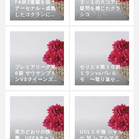
FA杯2連覇を狙う
２－１のスコアに
アーセナル～成熟
疑問を感じたクラ
したコクランに注
シコ
目【マッチプレビ
ュー】
プレミアリーグ第
セリエＡ第１０節
6節 サウサンプト
ミランvsパレル
ンVSクイーンズパ
モ 〜取り返せる
ークレンジャー
か名声
ズ セインツ快進
撃の理由
実力どおりの快
UCL１６強 シャル
勝 UEFAチャン
ケ 対 レアルマド