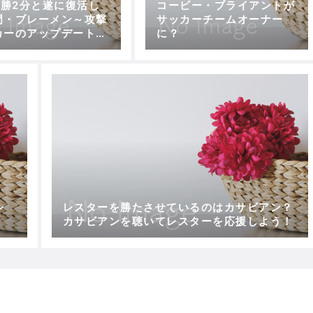
9勝2分と遂に復活し
コービー・ブライアントが
門・ブレーメン～攻撃
サッカーチームオーナー
カーのアップデートに
に？
なタレント＝クルーゼ
ナブリー
由
レ
レスターを勝たさせているのはカサビアン？
カサビアンを聴いてレスターを応援しよう！