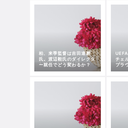
柏、来季監督は吉田達磨
UE
氏。渡辺毅氏のダイレクタ
チェ
ー就任でどう変わるか？
ブラ
ミー