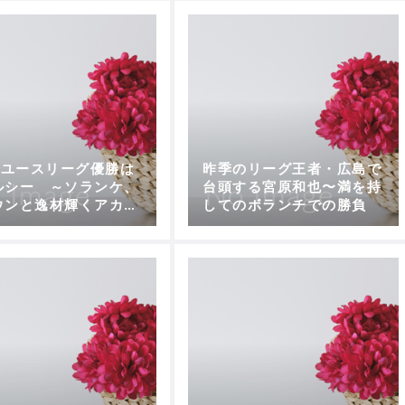
FAユースリーグ優勝は
昨季のリーグ王者・広島で
ルシー ～ソランケ、
台頭する宮原和也〜満を持
ウンと逸材輝くアカデ
してのボランチでの勝負