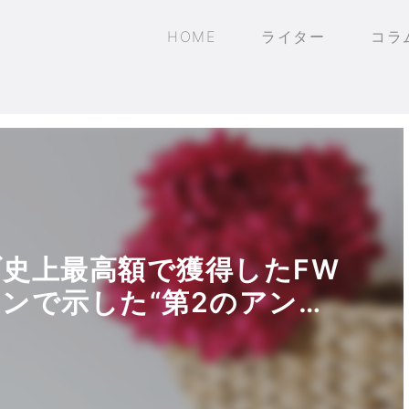
HOME
ライター
コラ
史上最高額で獲得したFW
ンで示した“第2のアン