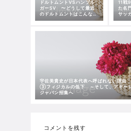
ドルトムントVSハンブル
11戦
ガーSV 〜どうして最近
た名
のドルトムントはこんなに
サッ
ムラがあるのだろうか〜
必要
＆グ
宇佐美貴史が日本代表へ呼ばれない理
③フィジカルの低下 ～そして、アギー
ジャパン招集へ
コメントを残す