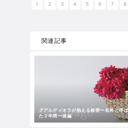
1
2
3
4
5
6
7
8
関連記事
グアルディオラが抱える秘密〜名将と呼
た２年間〜後編