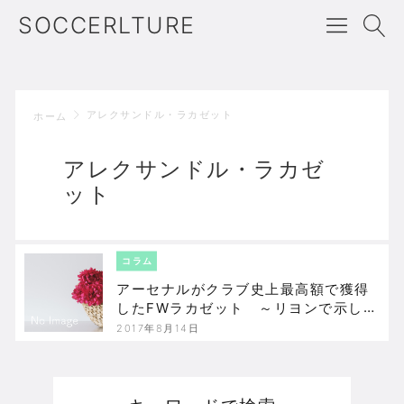
SOCCERLTURE
アレクサンドル・ラカゼット
ホーム
アレクサンドル・ラカゼ
ット
コラム
アーセナルがクラブ史上最高額で獲得
したFWラカゼット ～リヨンで示し
た“第2のアンリ”への道
2017年8月14日