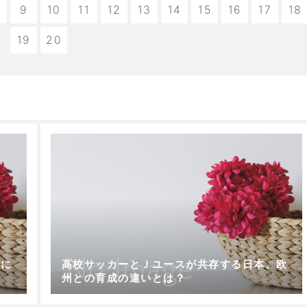
9
10
11
12
13
14
15
16
17
18
19
20
用に
高校サッカーとＪユースが共存する日本。欧
州との育成の違いとは？