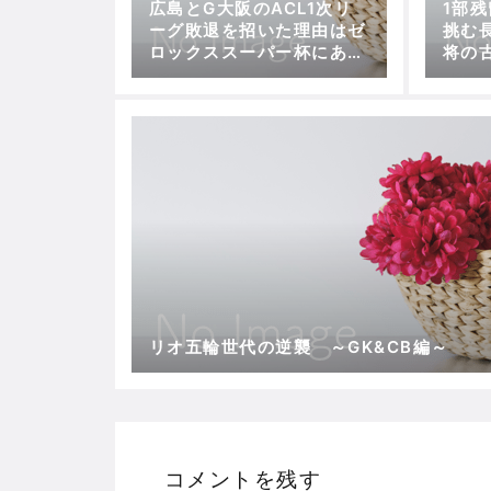
広島とG大阪のACL1次リ
1部
ーグ敗退を招いた理由はゼ
挑む
ロックススーパー杯にあり
将の
か？
リオ五輪世代の逆襲 ～GK&CB編～
コメントを残す