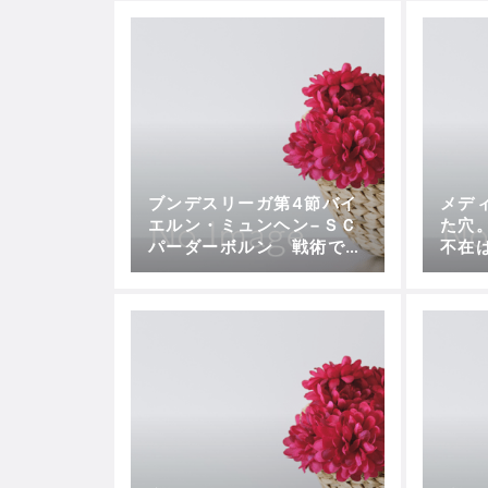
ブンデスリーガ第4節バイ
メデ
エルン・ミュンヘン−ＳＣ
た穴
パーダーボルン 戦術で地
不在
力の差をひっくり返せる
か？