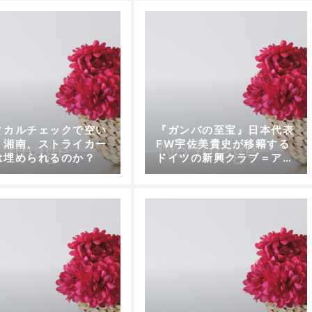
ィカルチェックで空い
『ガンバの至宝』日本代表
。湘南、ストライカー
FW宇佐美貴史が移籍する
は埋められるのか？
ドイツの新興クラブ＝アウ
クスブルグを考察