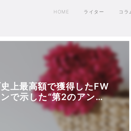
HOME
ライター
コラ
史上最高額で獲得したFW
ンで示した“第2のアン