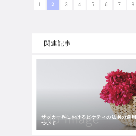
1
2
3
4
5
6
7
8
関連記事
サッカー界におけるピケティの法則の適
ついて