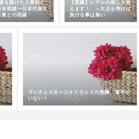
残留を賭けた入替戦に
【図解】レアルの倒し方教
長谷部誠〜日本代表主
えます！ ～欠点を突けば
古巣との因縁
負ける事は無い
マンチェスターユナイテッドの危機 選手が
いない！