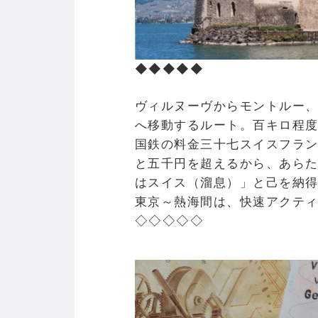
◆◆◆◆◆
ヴィルヌーヴからモントルー
へ移動するルート。百キロ程
国鉄の料金三十七スイスフラ
と五千円を超えるから、あら
はスイス（溜息）」と己を納
東京～熱海間は、快速アクテ
◇◇◇◇◇