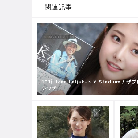
関連記事
101〗Ivan Laljak-Ivić Stadium / ザ
シッチ