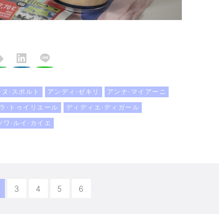
ンヌ·スポルト
アンディ·ゼキリ
アンナ·マイアーニ
·ラ·トゥイリエール
ディディエ·ディガール
ソワ·ルイ·カイエ
3
4
5
6