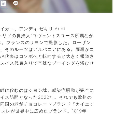
カ－、アンディ·ゼキリ:Andi
日生】“トリノの貴婦人”ユヴェントスユース所属なが
ニ。フランスのリヨンで撮影した。ローザン
り、そのルーツはアルバニアにある。両親がコ
からA代表はコソボへと転向すると大きく報道さ
のスイス代表入りで辛辣なブーイングを浴びせ
の畔に佇むのはシヨン城。感染症騒動が完全に
イス訪問となった2022年。それでも欧州の
。同国の老舗チョコレートブランド『カイエ：
のネスレが世界中に広めたブランド。1819年