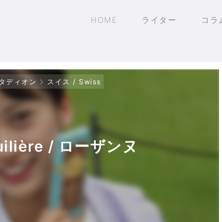
HOME
ライター
コラ
タディオン
スイス / Swiss
Tuilière / ローザンヌ