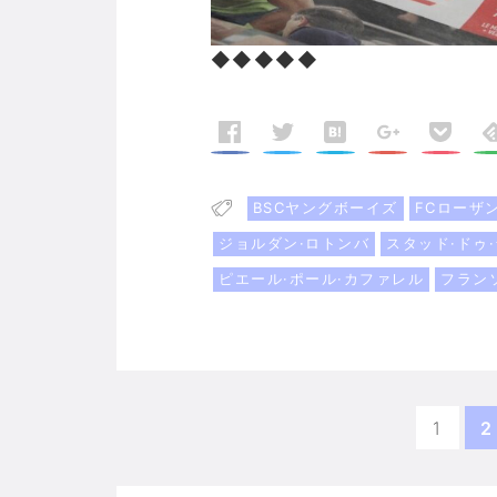
◆◆◆◆◆
BSCヤングボーイズ
FCローザ
ジョルダン·ロトンバ
スタッド·ドゥ
ピエール·ポール·カファレル
フラン
1
2