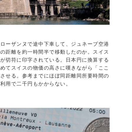
、ローザンヌで途中下車して、ジュネーブ空港
度の距離を約一時間半で移動したのか。スイス
ンが切符に印字されている。日本円に換算する
ためてスイスの物価の高さに嘆きながら「ここ
得させる。参考までにほぼ同距離同所要時間の
ィ利用で二千円もかからない。