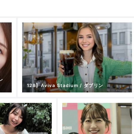
プレ
128〗Aviva Stadium / ダブリン