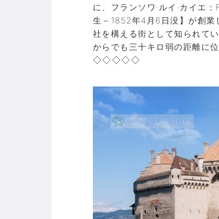
に、フランソワ·ルイ·カイエ：Franç
生－1852年4月6日没】が
社を構える街として知られて
からでも三十キロ弱の距離に
◇◇◇◇◇