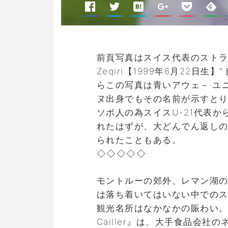
前頁写真はスイス代表のストライ
Zeqiri【1999年6月22
らこの写真は青いアウェ－·ユ
ヌ出身でもその名前が示すと
ソボ人の為スイスU-21代表
れたはずが、大どんでん返し
られたこともある。
◇◇◇◇◇
モントルーの郊外、レマン湖
は落ち着いてはいない中でのス
観光名所はなかなかの賑わい
Cailler』は、大手食品会社