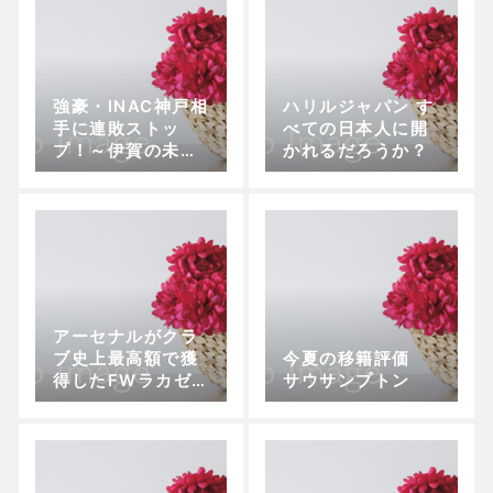
強豪・INAC神戸相
ハリルジャパン す
手に連敗ストッ
べての日本人に開
プ！～伊賀の未来
かれるだろうか？
が見えた劇的同点
劇!【プレナスなで
しこリーグ1部・第
8節、伊賀FCくノ
一vs INAC神戸】
アーセナルがクラ
ブ史上最高額で獲
今夏の移籍評価
得したFWラカゼッ
サウサンプトン
ト ～リヨンで示
した“第2のアン
リ”への道