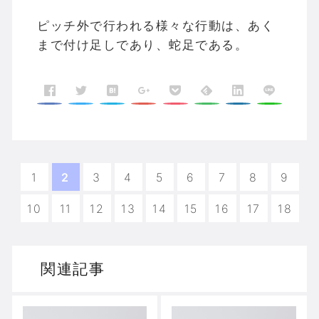
ピッチ外で行われる様々な行動は、あく
まで付け足しであり、蛇足である。
1
2
3
4
5
6
7
8
9
10
11
12
13
14
15
16
17
18
関連記事