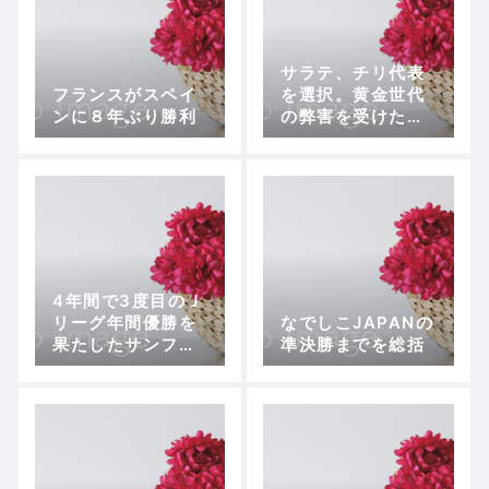
サラテ、チリ代表
フランスがスペイ
を選択。黄金世代
ンに８年ぶり勝利
の弊害を受けた悲
劇
4年間で3度目のＪ
リーグ年間優勝を
なでしこJAPANの
果たしたサンフレ
準決勝までを総括
ッチェ広島苦難の
歴史