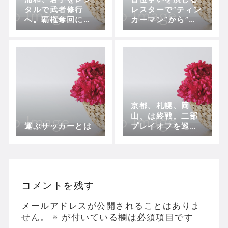
タルで武者修行
レスターで”ティン
へ。覇権奪回に向
カーマン”から”シ
け、経験を積ませ
ンカーマン”へ変身
る方向へ
したラニエリ監督
京都、札幌、岡
山、は終戦。二部
運ぶサッカーとは
プレイオフを巡る
激戦は最終節まで
続くか？
コメントを残す
メールアドレスが公開されることはありま
せん。
※
が付いている欄は必須項目です