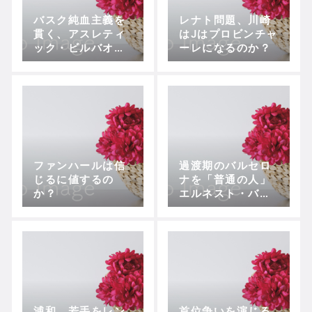
バスク純血主義を
レナト問題、川崎
貫く、アスレティ
はJはプロビンチャ
ック・ビルバオ今
ーレになるのか？
夏の移籍市場
ファンハールは信
過渡期のバルセロ
じるに値するの
ナを「普通の人」
か？
エルネスト・バル
ベルデはどう救
う？
浦和、若手をレン
首位争いを演じる