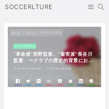
SOCCERLTURE
J1リーグコラム
ホーム
コラム
J1リーグコラム
“革命派”西野監督。”着実派”長谷川
監督 〜クラブの歴史的背景におい
ての適切な手腕を発揮
2014年12月10日
2017年4月21日