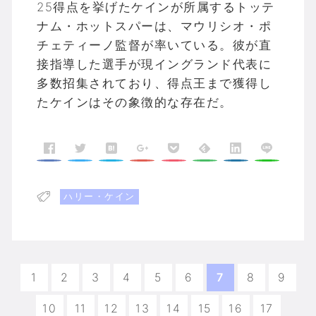
25得点を挙げたケインが所属するトッテ
ナム・ホットスパーは、マウリシオ・ポ
チェティーノ監督が率いている。彼が直
接指導した選手が現イングランド代表に
多数招集されており、得点王まで獲得し
たケインはその象徴的な存在だ。
ハリー・ケイン
1
2
3
4
5
6
7
8
9
10
11
12
13
14
15
16
17