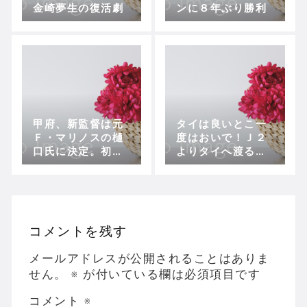
金崎夢生の復活劇
ンに８年ぶり勝利
甲府、新監督は元
タイは良いとこ一
Ｆ・マリノスの樋
度はおいで！Ｊ２
口氏に決定。初の
よりタイへ渡る選
３期連続残留に挑
手が多い理由
む
コメントを残す
メールアドレスが公開されることはありま
せん。
※
が付いている欄は必須項目です
コメント
※