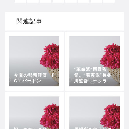
関連記事
“革命派”西野監
今夏の移籍評価 F
督。”着実派”長谷
Cエバートン
川監督 〜クラブ
の歴史的背景にお
いての適切な手腕
を発揮