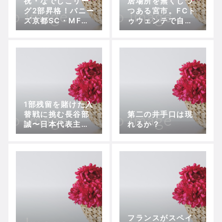
祝・なでしこリー
居場所を無くしつ
グ2部昇格！バニー
つある宮市。FCト
ズ京都SC・MF澤
ゥウェンテで自ら
田由佳の『眼・
の道を切り開ける
術・戦』
か？
1部残留を賭けた入
替戦に挑む長谷部
第二の井手口は現
誠〜日本代表主将
れるか？
の古巣との因縁
フランスがスペイ