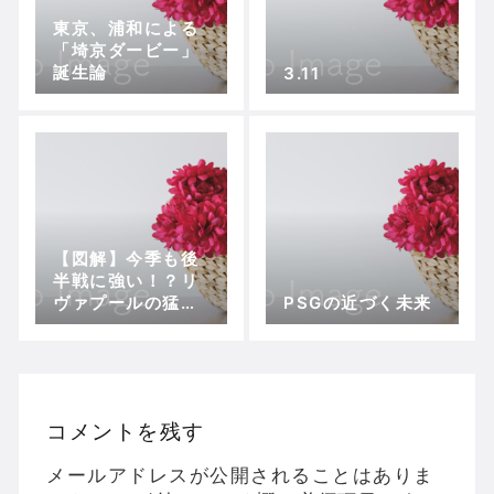
東京、浦和による
「埼京ダービー」
誕生論
3.11
【図解】今季も後
半戦に強い！？リ
ヴァプールの猛追
PSGの近づく未来
始まる！！
コメントを残す
メールアドレスが公開されることはありま