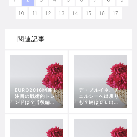
10
11
12
13
14
15
16
17
関連記事
EURO2016開幕！
デ・ブルイネ、チ
注目の戦術的トレ
ェルシーへ出戻り
ンドは？【後編】
も？鍵はＣＬ出場
スペイン流パスサ
権
ッカーVSゲーゲン
プレス？新戦術？