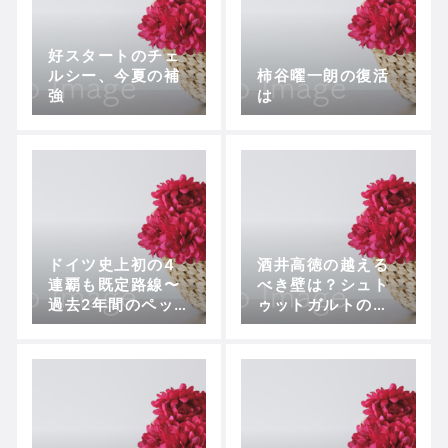
好スタートのチェ
ルシー、今夏の補
柿谷曜一朗の復活
強
は
ドイツ史上初の4
酒井高徳の越える
連覇も既定路線〜
べき壁は？シュト
過去2年間のペッ
ゥットガルトの現
プ・バイエルンの
状と未来
歩み