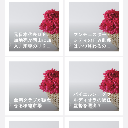
元日本代表ＤＦ、
マンチェスター・
加地亮が岡山に加
シティのＦＷ乱獲
入。来季のＪ２は
はいつ終わるの
まさに魔境
か？
バイエルン、グァ
金満クラブが賑わ
ルディオラの後任
せる移籍市場
監督を選出？