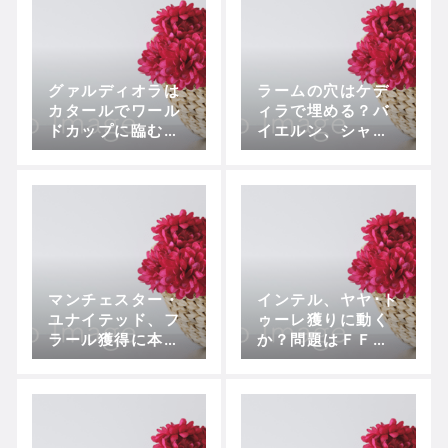
グァルディオラは
ラームの穴はケデ
カタールでワール
ィラで埋める？バ
ドカップに臨む？
イエルン、シャビ･
バヴァリアから中
アロンソに続きケ
東へ移籍の噂
ディラ獲得か
マンチェスター・
インテル、ヤヤ･ト
ユナイテッド、フ
ゥーレ獲りに動く
ラール獲得に本腰
か？問題はＦＦＰ
を入れる
違反の可能性