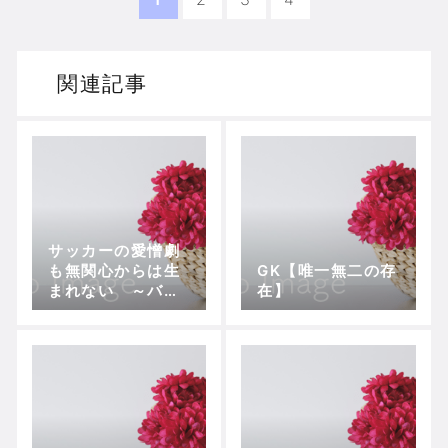
関連記事
サッカーの愛憎劇
も無関心からは生
GK【唯一無二の存
まれない ～バル
在】
セロナVSバイエル
ン