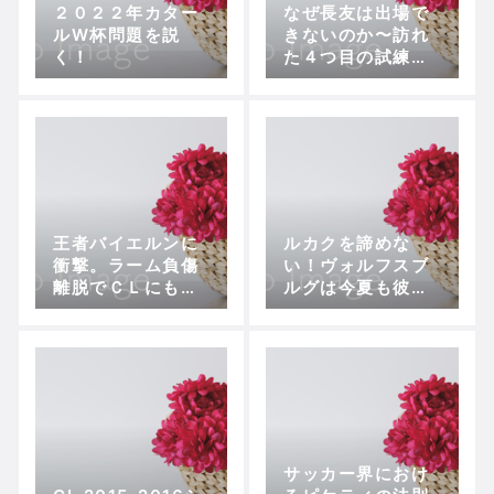
２０２２年カター
なぜ長友は出場で
ルW杯問題を説
きないのか〜訪れ
く！
た４つ目の試練と
近づく終焉〜
王者バイエルンに
ルカクを諦めな
衝撃。ラーム負傷
い！ヴォルフスブ
離脱でＣＬにも暗
ルグは今夏も彼を
雲
追う
サッカー界におけ