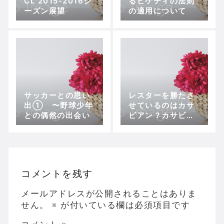
CL 2015-2016シ
るピケティの法則
ーズン展望
の適用について
サッカーとの思い
レスターを勝たさ
出① 〜野球少年
せているのはカサ
との偶然の出会い
ビアン？カサビア
ンを聴いてレスタ
ーを応援しよう！
コメントを残す
メールアドレスが公開されることはありま
せん。
※
が付いている欄は必須項目です