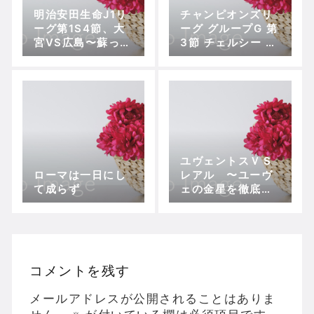
明治安田生命J1リ
チャンピオンズリ
ーグ第1S4節、大
ーグ グループG 第
宮VS広島〜蘇っ
3節 チェルシー vs
た”紫”の復活劇
NKマリボル
ユヴェントスＶＳ
ローマは一日にし
レアル 〜ユーヴ
て成らず
ェの金星を徹底分
析！！〜
コメントを残す
メールアドレスが公開されることはありま