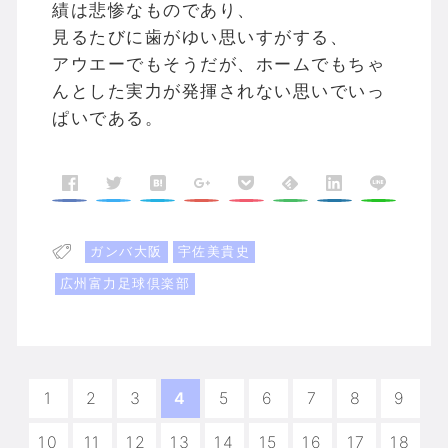
績は悲惨なものであり、
見るたびに歯がゆい思いすがする、
アウエーでもそうだが、ホームでもちゃ
んとした実力が発揮されない思いでいっ
ぱいである。
ガンバ大阪
宇佐美貴史
広州富力足球倶楽部
1
2
3
4
5
6
7
8
9
10
11
12
13
14
15
16
17
18