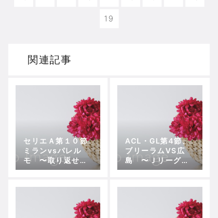
19
関連記事
セリエＡ第１０節
ACL・GL第4節、
ミランvsパレル
ブリーラムVS広
モ 〜取り返せる
島 〜Ｊリーグと
か名声
ACLを並行する広
島の公式戦4連勝