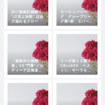
共に無敗記録続く
ヨーロッパリー
“J2頂上決戦” は迫
グ グループリー
力溢れるドロー
グ第1節 エバート
ン対ヴォルフスブ
ルグ 〜負けに不
思議の負けなし〜
「規格外の挑戦
リーガ第１２節 F
者」VS“門番”ノル
CBvsSEV 〜メ
ディーア北海道
ッシ、サーラを抜
～“多様性”で底上
きさらに楽しみな
げされる『プレナ
選手に〜
スチャレンジリー
グ』