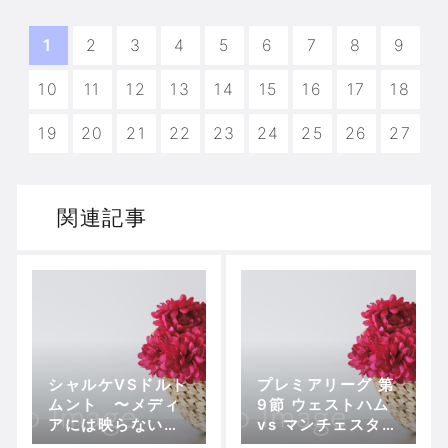
1
2
3
4
5
6
7
8
9
10
11
12
13
14
15
16
17
18
19
20
21
22
23
24
25
26
27
関連記事
シャルケVSドルト
プレミアリーグ 第
ムント 〜メディ
9節 ウェストハム
アには映らない香
vs マンチェスター
川の姿〜
シティ