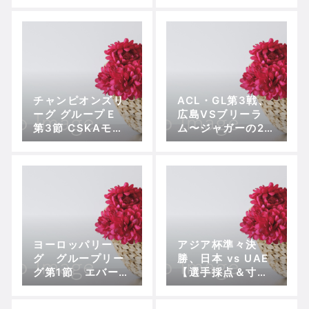
チャンピオンズリ
ACL・GL第3戦、
ーグ グループＥ
広島VSブリーラ
第3節 CSKAモス
ム〜ジャガーの2ゴ
クワ vs マンチェ
ールで初勝利！
スターシティ
ヨーロッパリー
アジア杯準々決
グ グループリー
勝、日本 vs UAE
グ第1節 エバート
【選手採点＆寸
ン対ヴォルフスブ
評】
ルグ 〜負けに不