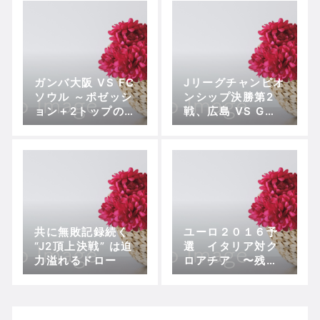
思議の負けなし〜
ガンバ大阪 VS FC
Jリーグチャンピオ
ソウル ～ポゼッシ
ンシップ決勝第2
ョン＋2トップの個
戦、広島 VS G大
人技で快勝
阪 〜真の年間王
者だと証明した広
島
共に無敗記録続く
ユーロ２０１６予
“J2頂上決戦” は迫
選 イタリア対ク
力溢れるドロー
ロアチア 〜残念
なサポーター