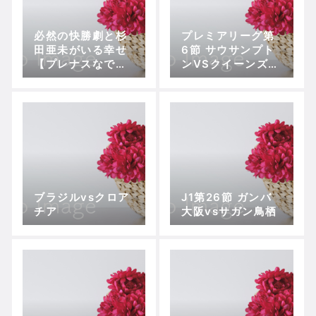
必然の快勝劇と杉
プレミアリーグ第
田亜未がいる幸せ
6節 サウサンプト
【プレナスなでし
ンVSクイーンズパ
こリーグ1部第4
ークレンジャー
節、伊賀FCくノ一
ズ セインツ快進
VSちふれASエル
撃の理由
フェン埼玉】
ブラジルvsクロア
J1第26節 ガンバ
チア
大阪vsサガン鳥栖