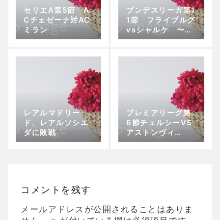
セリエA第5節 A
ブンデスリーガ第1
Cチェゼーナ対AC
1節 フライブルグ
ミラン
vsシャルケ 〜泥
沼の敗戦から這い
上がれるか？
レアルマドリー
プレミアリーグ第
ド、レアルソシエ
6節チェルシーVS
ダに敗戦
アストンヴィ
ラ 〜チェルシ
ー、貫禄の勝利〜
コメントを残す
メールアドレスが公開されることはありま