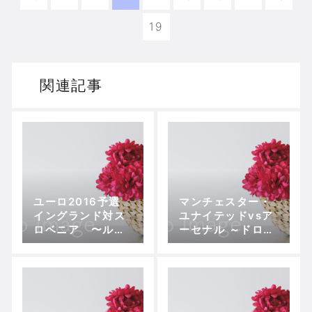
19
関連記事
ユーロ2016予選
マンチェスター・
イングランド対ス
ユナイテッドvsア
ロベニア 〜ルー
ーセナル ～ドロー
ニー100キャップ
でも3位争いに勝
達成
利したアーセナル