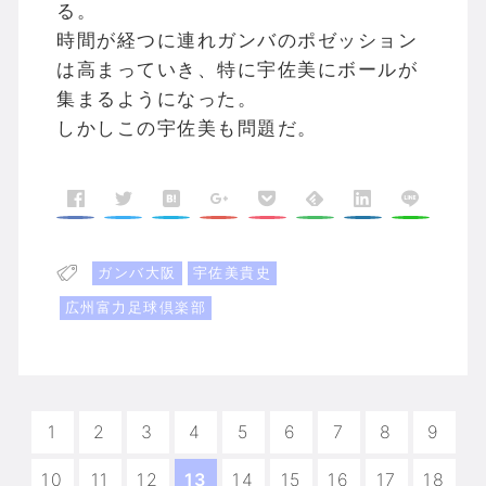
る。
時間が経つに連れガンバのポゼッション
は高まっていき、特に宇佐美にボールが
集まるようになった。
しかしこの宇佐美も問題だ。
ガンバ大阪
宇佐美貴史
広州富力足球倶楽部
1
2
3
4
5
6
7
8
9
10
11
12
13
14
15
16
17
18