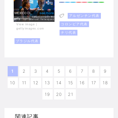
アルゼンチン代表
コロンビア代表
View image
|
gettyimages.com
チリ代表
ブラジル代表
1
2
3
4
5
6
7
8
9
10
11
12
13
14
15
16
17
18
19
20
21
関連記事