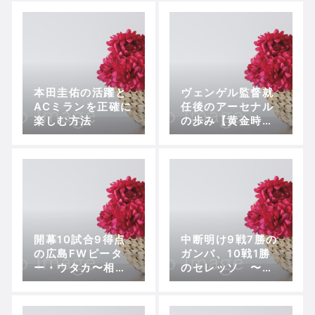
本田圭佑の活躍と
ヴェンゲル監督就
ACミランを正確に
任後のアーセナル
楽しむ方法
の歩み【黄金時代
編】
開幕10試合9得点
中断明け9戦7勝の
の広島FWピータ
ガンバ、10戦1勝
ー・ウタカ〜相思
のセレッソ 〜好
相愛の広島加入か
成績以上にバリエ
ら得点を量産する
ーションの豊富さ
異能のアタッカー
が収穫のガンバ〜