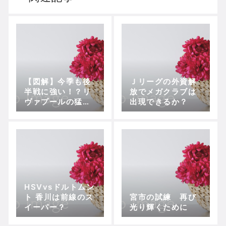
【図解】今季も後
Ｊリーグの外資解
半戦に強い！？リ
放でメガクラブは
ヴァプールの猛追
出現できるか？
始まる！！
HSVvsドルトムン
ト 香川は前線のス
宮市の試練 再び
イーパー？
光り輝くために