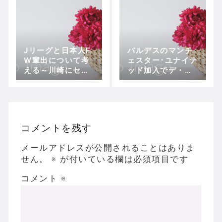
の新境地
Jリーグと日本人F
バルデスのマンチ
W輩出について考
ェスター･ユナイテ
える～川崎にセレ
ッド加入でデ・ヘ
ッソ出身FWが集ま
アの動向はどうな
る必然
るか
コメントを残す
メールアドレスが公開されることはありま
せん。
※
が付いている欄は必須項目です
コメント
※