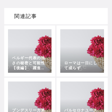
関連記事
ベルギー代表の強
さの秘密と可能性
ローマは一日にし
【後編】 躍進す
て成らず
る現チームと可能
性
ブンデスリーガ第
バルセロナユース