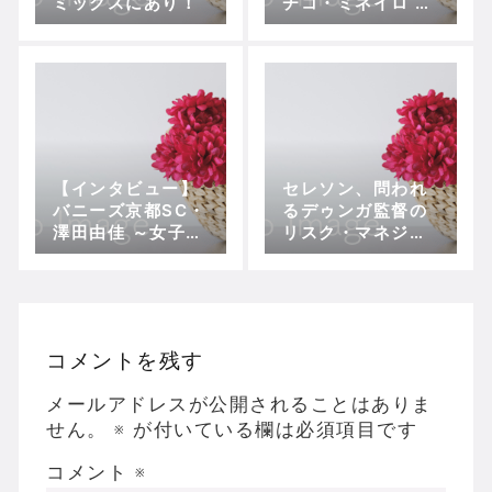
ミックスにあり！
チコ・ミネイロ vs
バイーア 〜サッカ
ースタイルとスパ
イク〜
【インタビュー】
セレソン、問われ
バニーズ京都SC・
るデゥンガ監督の
澤田由佳 ～女子サ
リスク・マネジメ
ッカーの奥深さを
ント
体現する稀有な技
巧派MFのサッカー
観
コメントを残す
メールアドレスが公開されることはありま
せん。
※
が付いている欄は必須項目です
コメント
※