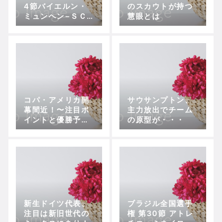
4節バイエルン・
のスカウトが持つ
ミュンヘン−ＳＣ
慧眼とは
パーダーボルン
戦術で地力の差を
ひっくり返せる
か？
コパ・アメリカ開
サウサンプトン、
幕間近！〜注目ポ
主力放出でチーム
イントと優勝予
の原型が・・・
想〜
新生ドイツ代表、
ブラジル全国選手
注目は新旧世代の
権 第30節 アトレ