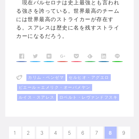
現在バルセロナは史上最強とも言われ
る強さを誇っている。世界最高のチーム
には世界最高のストライカーが存在す
る。スアレスは歴史に名を残すストライ
カーになるだろう。
カリム・ベンゼマ
セルヒオ・アグエロ
ピエール＝エメリク・オーバメヤン
ルイス・スアレス
ロベルト・レヴァンドフスキ
1
2
3
4
5
6
7
8
9