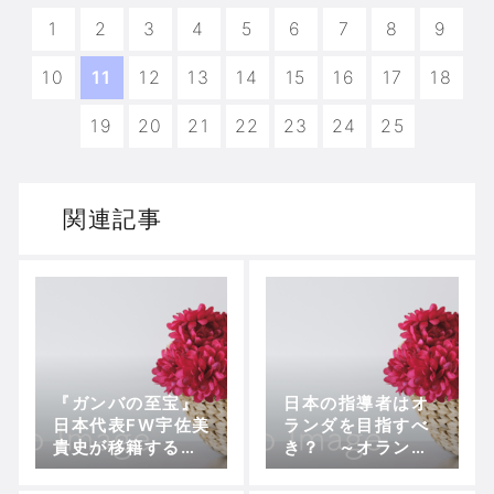
1
2
3
4
5
6
7
8
9
10
11
12
13
14
15
16
17
18
19
20
21
22
23
24
25
関連記事
『ガンバの至宝』
日本の指導者はオ
日本代表FW宇佐美
ランダを目指すべ
貴史が移籍するド
き？ ～オランダ
イツの新興クラブ
で日本人が労働ビ
＝アウクスブルグ
ザなしで就労可能