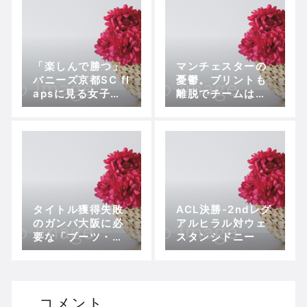
いのか？
「楽しんで勝つ」
マンチェスターの
バニーズ京都SC fl
憂鬱。ブリントも
apsに見る女子サ
離脱でチームは火
ッカーの型
の車に
タイトル獲得失敗
ACL決勝-2ndレグ
のガンバ大阪に必
アルヒラル対ウェ
要な「ブーツ・ル
スタンシドニー
ーム」の伝統と意
識
コメント