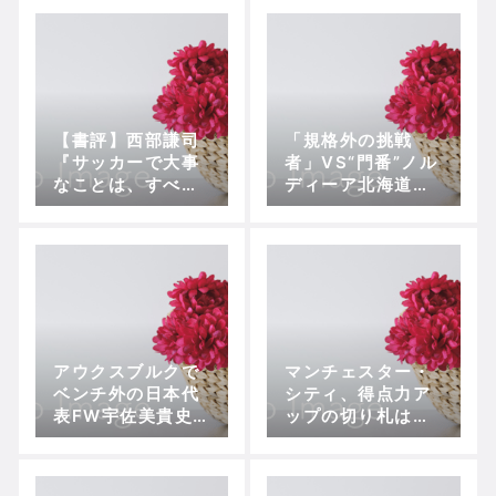
を考察
に
【書評】西部謙司
「規格外の挑戦
『サッカーで大事
者」VS“門番”ノル
なことは、すべて
ディーア北海道
ゲームの中にあ
～“多様性”で底上
る』
げされる『プレナ
スチャレンジリー
グ』
アウクスブルクで
マンチェスター・
ベンチ外の日本代
シティ、得点力ア
表FW宇佐美貴史は
ップの切り札はス
超リアリストな
ォンジーのストラ
「ドイツ最優秀監
イカー？
督」に評価されな