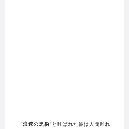
“浪速の黒豹”
と呼ばれた彼は人間離れ