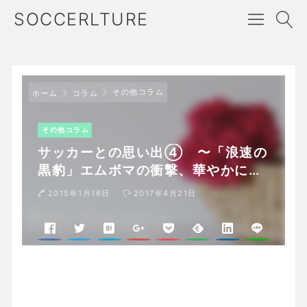
SOCCERLTURE
その他コラム
ホーム
コラム
その他コラム
サッカーとの思い出④ 〜「浪速の
黒豹」エムボマの衝撃、華やかに見
えたフランスW杯
2015年1月16日
2017年4月21日