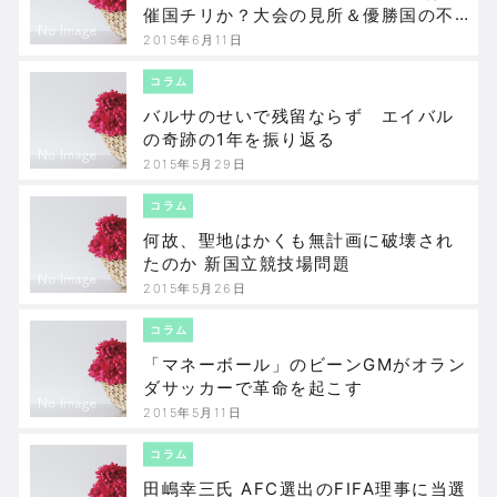
催国チリか？大会の見所＆優勝国の不
思議な現象
2015年6月11日
コラム
バルサのせいで残留ならず エイバル
の奇跡の1年を振り返る
2015年5月29日
コラム
何故、聖地はかくも無計画に破壊され
たのか 新国立競技場問題
2015年5月26日
コラム
「マネーボール」のビーンGMがオラン
ダサッカーで革命を起こす
2015年5月11日
コラム
田嶋幸三氏 AFC選出のFIFA理事に当選