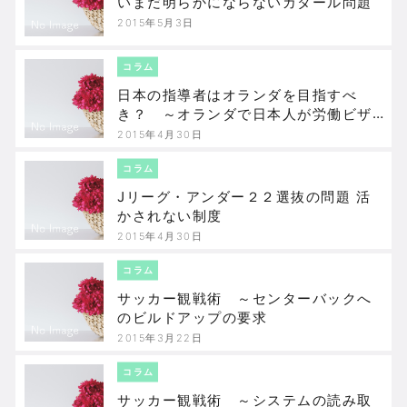
いまだ明らかにならないカタール問題
2015年5月3日
コラム
日本の指導者はオランダを目指すべ
き？ ～オランダで日本人が労働ビザ
なしで就労可能に
2015年4月30日
コラム
Jリーグ・アンダー２２選抜の問題 活
かされない制度
2015年4月30日
コラム
サッカー観戦術 ～センターバックへ
のビルドアップの要求
2015年3月22日
コラム
サッカー観戦術 ～システムの読み取