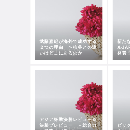
武藤嘉紀が海外で成功する
新た
２つの理由 〜柿谷との違
ルJA
いはどこにあるのか
発表
本の
アジア杯準決勝レビュー＆
決勝プレビュー ～総合力
ビッ