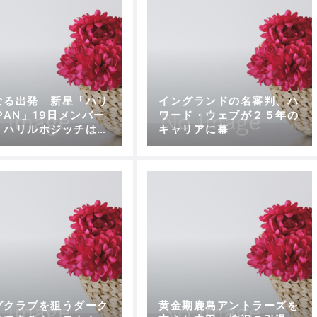
なる出発 新星「ハリ
イングランドの名審判、ハ
PAN」19日メンバー
ワード・ウェブが２５年の
！ハリルホジッチは日
キャリアに幕
救世主になるのか？
グクラブを狙うダーク
黄金期鹿島アントラーズを