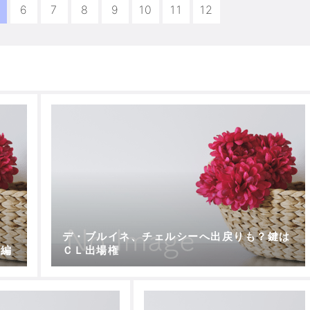
6
7
8
9
10
11
12
デ・ブルイネ、チェルシーへ出戻りも？鍵は
ィ編
ＣＬ出場権