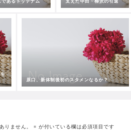
スであるトッテナム
支えた中田・柳沢の引退
害を
原口、新体制後初のスタメンなるか？
ありません。
※
が付いている欄は必須項目です