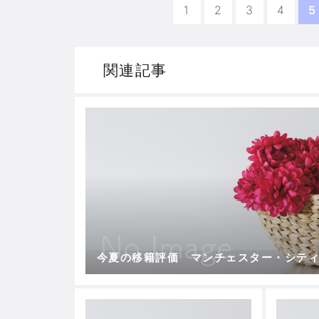
1
2
3
4
5
関連記事
今夏の移籍評価 マンチェスター・シテ