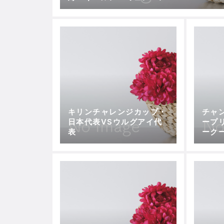
キリンチャレンジカップ・
チャ
日本代表VSウルグアイ代
ープ
表
ーク
カ 
の雪