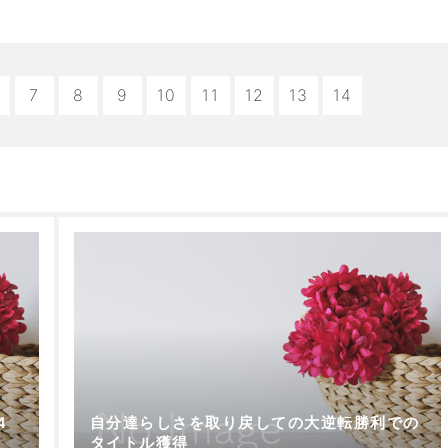
7
8
9
10
11
12
13
14
4
自分達らしさを取り戻しての大逆転勝利での
タイトル獲得