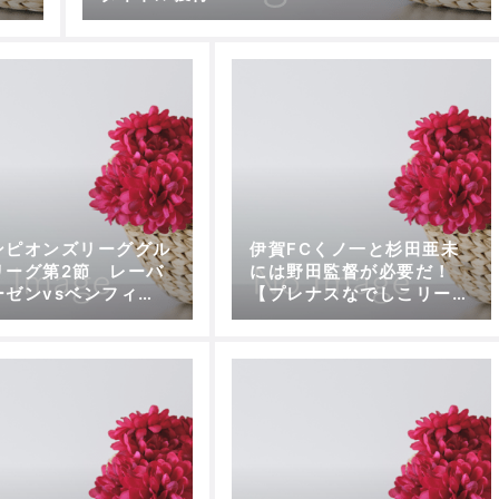
ンピオンズリーググル
伊賀FCくノ一と杉田亜未
リーグ第2節 レーバ
には野田監督が必要だ！
ーゼンvsベンフィ
【プレナスなでしこリーグ
〜攻撃力復活。二年前
1部第6節、伊賀FCくノ一
辱を晴らす〜
vs浦和レッズL】