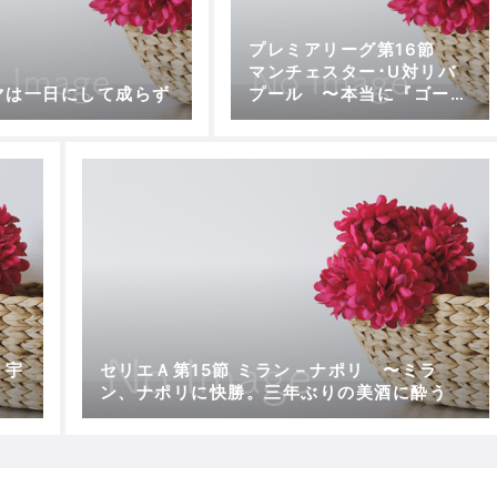
プレミアリーグ第16節
マンチェスター･U対リバ
マは一日にして成らず
プール 〜本当に『ゴール
が足りなかった』だけなの
か？
 宇
セリエＡ第15節 ミラン－ナポリ 〜ミラ
ン、ナポリに快勝。三年ぶりの美酒に酔う