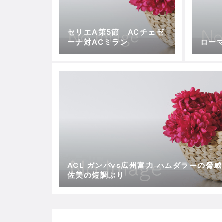
セリエA第5節 ACチェゼ
ーナ対ACミラン
ロー
ACL ガンバvs広州富力 ハムダラーの脅威
佐美の短調ぶり