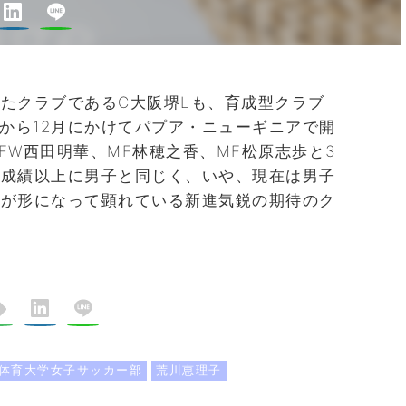
たクラブであるC大阪堺Lも、育成型クラブ
月から12月にかけてパプア・ニューギニアで開
は、FW西田明華、MF林穂之香、MF松原志歩と3
。成績以上に男子と同じく、いや、現在は男子
成が形になって顕れている新進気鋭の期待のク
体育大学女子サッカー部
荒川恵理子