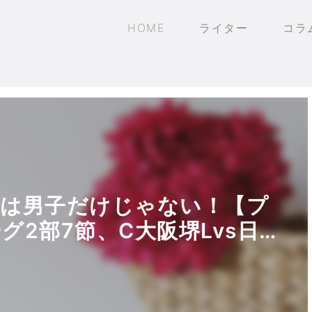
HOME
ライター
コラ
』は男子だけじゃない！【プ
2部7節、C大阪堺Lvs日