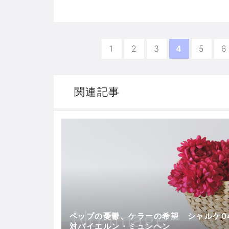
1
2
3
4
5
6
関連記事
ペップの憂鬱、ケラーの希望 シャルケ0
対バイエルン・ミュンヘン