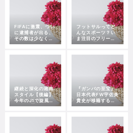
FIFAに激震、つい
フットサルってど
に逮捕者が出る、
んなスポーツ？い
その数は少なくと
ま注目のフリース
も６人
タイルフットボー
ルとは？
継続と深化の湘南
『ガンバの至宝』
スタイル【後編】
日本代表FW宇佐美
今年のJ1で旋風を
貴史が移籍するド
巻き起こせるか？
イツの新興クラブ
＝アウクスブルグ
を考察