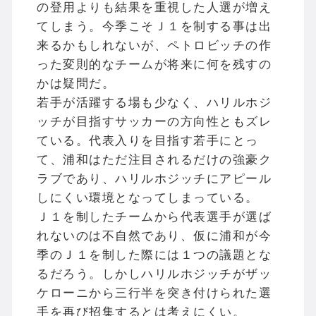
の登用よりも結果を重視した人選が増え
てしまう。今季こそＪ１を制する事は出
来るかもしれないが、ペトロビッチの作
った変則的なチームが将来に何を残すの
かは疑問だ。
若手が活躍する場も少なく、ハリルホジ
ッチが目指すサッカーの方向性ともズレ
ている。代表入りを目指す若手にとっ
て、浦和はただ注目されるだけの強豪ク
ラブであり、ハリルホジッチにアピール
しにくい環境となってしまっている。
Ｊ１を制したチームから代表選手が選ば
れないのは不自然であり、仮に浦和が今
季のＪ１を制した際には１つの議題とな
るだろう。しかしハリルホジッチがザッ
ケローニから三行半を突き付けられた選
手を再び招集するとは考えにくい。