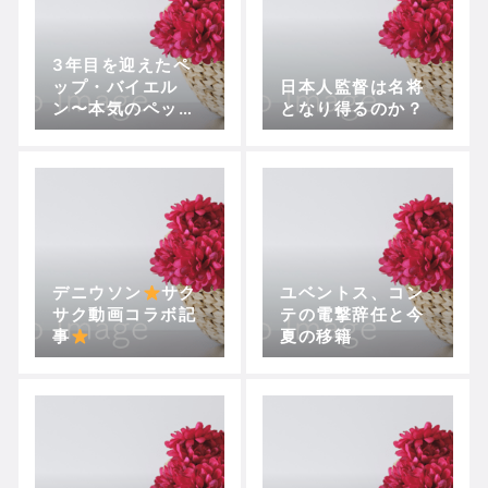
3年目を迎えたペ
ップ・バイエル
日本人監督は名将
ン〜本気のペップ
となり得るのか？
が姿を現す
デニウソン
サク
ユベントス、コン
サク動画コラボ記
テの電撃辞任と今
事
夏の移籍