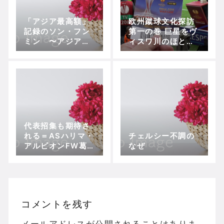
「アジア最高額」
欧州蹴球文化探訪
記録のソン・フン
第一の巻 巨星をヴ
ミン 〜アジアと
ィスワ川のほとり
ドイツの歴史が生
で探す。
んだ最高傑作
代表招集も期待さ
れる＝ASハリマ・
チェルシー不調の
アルビオンFW葛馬
なぜ
史奈 インタビュー
～“自然体”で勝負
する独創的ドリブ
ラーの素顔
コメントを残す