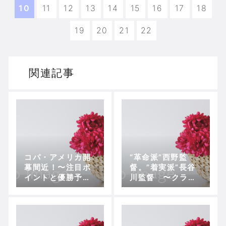
10
11
12
13
14
15
16
17
18
19
20
21
22
関連記事
コパ・アメリカ開
“革命派”西野監
幕間近！〜注目ポ
督。”着実派”長谷
イントと優勝予
川監督 〜クラブ
想〜
の歴史的背景にお
いての適切な手腕
を発揮