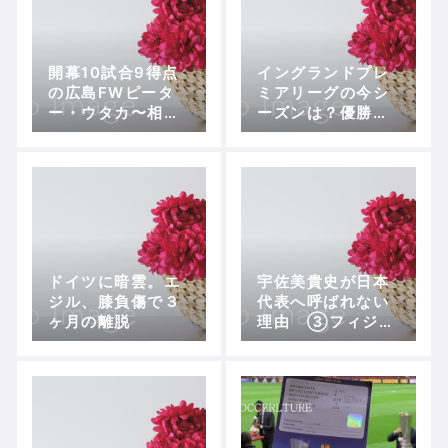
開幕10試合9得点
イングランドプレ
の広島FWピータ
ミアリーグの今シ
ー・ウタカ〜相思
ーズンは？優勝候
相愛の広島加入か
補の補強 その1
ら得点を量産する
異能のアタッカー
の新境地
ドイツに暗雲。エ
宇佐美貴史が日本
ジル、膝負傷で３
代表へ呼ばれない
ヶ月の離脱
理由 ③フィジカ
ルの低下 ～そし
て、アギーレジャ
パン招集へ