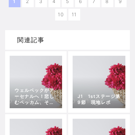
1
2
3
4
5
6
7
8
9
10
11
関連記事
ウェルベックがア
ーセナルへ！悲し
J1 1stステージ第
むベッカム、そし
9節 現地レポ
てリオ