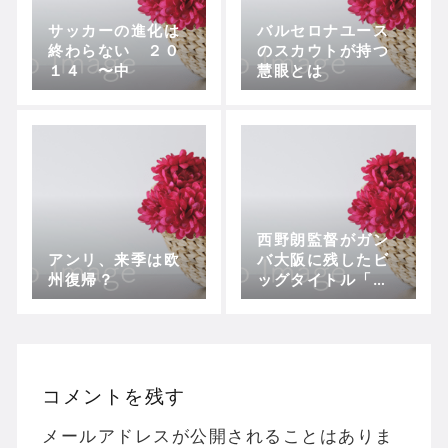
サッカーの進化は
バルセロナユース
終わらない ２０
のスカウトが持つ
１４ 〜中
慧眼とは
西野朗監督がガン
アンリ、来季は欧
バ大阪に残したビ
州復帰？
ッグタイトル「攻
撃サッカー」（前
編）
コメントを残す
メールアドレスが公開されることはありま