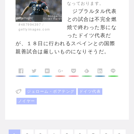
なっております。
ジブラルタル代表
との試合は不完全燃
#487994397
/
焼で終わった形にな
gettyimages.com
ったドイツ代表だ
が、１８日に行われるスペインとの国際
親善試合は厳しいものになりそうだ。
ジェローム・ボアテング
ドイツ代表
ノイヤー