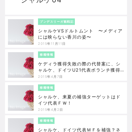
ブンデスリーガ観戦記
シャルケVSドルトムント 〜メディア
には映らない香川の姿〜
2015年11月11日
移籍情報
ケディラ獲得失敗の際の代替案に、シ
ャルケ、ドイツU21代表ボランチ獲得
に動く？
2015年4月7日
移籍情報
シャルケ、来夏の補強ターゲットはド
イツ代表ＦＷ！
2015年4月2日
移籍情報
シャルケ、ドイツ代表ＭＦを補強？ネ