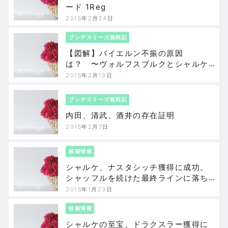
ード 1Reg
2015年2月24日
ブンデスリーガ観戦記
【図解】バイエルン不振の原因
は？ 〜ヴォルフスブルクとシャルケ
戦〜
2015年2月13日
ブンデスリーガ観戦記
内田、清武、酒井の存在証明
2015年2月7日
移籍情報
シャルケ、ナスタシッチ獲得に成功。
シャッフルを続けた最終ラインに落ち
着きを取り戻せるか？
2015年1月23日
移籍情報
シャルケの至宝、ドラクスラー獲得に