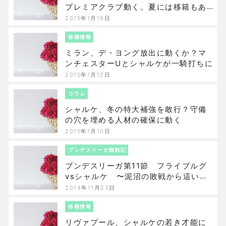
プレミアクラブ動く。夏には移籍もあ
り得るか？
2015年1月18日
移籍情報
ミラン、デ・ヨング放出に動くか？マ
ンチェスターUとシャルケが一騎打ちに
2015年1月12日
コラム
シャルケ、冬の特大補強を敢行？守備
の穴を埋める人材の確保に動く
2015年1月10日
ブンデスリーガ観戦記
ブンデスリーガ第11節 フライブルグ
vsシャルケ 〜泥沼の敗戦から這い上
がれるか？
2014年11月23日
移籍情報
リヴァプール、シャルケの若き才能に