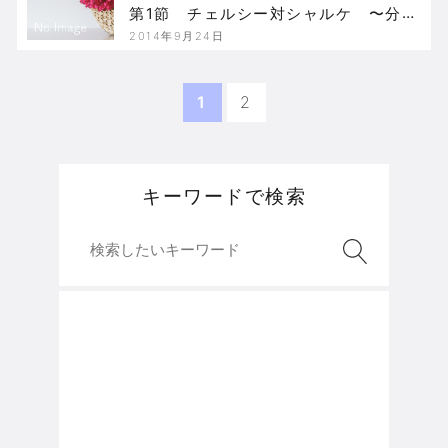
第1節 チェルシー対シャルケ 〜分け
に不思議の分けなし〜
2014年9月24日
1
2
キーワードで検索