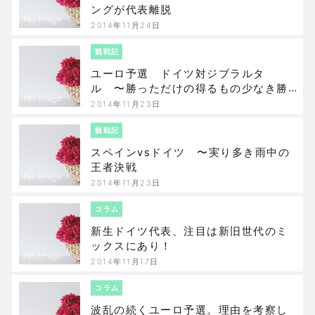
ングが代表離脱
2014年11月24日
観戦記
ユーロ予選 ドイツ対ジブラルタ
ル 〜勝っただけの得るもの少なき勝
利
2014年11月23日
観戦記
スペインvsドイツ 〜実り多き雨中の
王者決戦
2014年11月23日
コラム
新生ドイツ代表、注目は新旧世代のミ
ックスにあり！
2014年11月17日
コラム
波乱の続くユーロ予選。理由を考察し