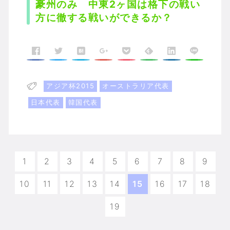
豪州のみ 中東2ヶ国は格下の戦い
方に徹する戦いができるか？
アジア杯2015
オーストラリア代表
日本代表
韓国代表
1
2
3
4
5
6
7
8
9
10
11
12
13
14
15
16
17
18
19