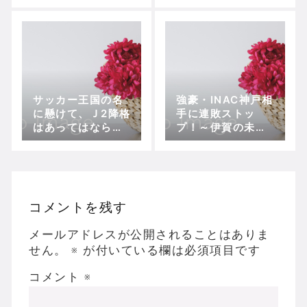
サッカー王国の名
強豪・INAC神戸相
に懸けて、Ｊ2降格
手に連敗ストッ
はあってはならな
プ！～伊賀の未来
い
が見えた劇的同点
劇!【プレナスなで
しこリーグ1部・第
8節、伊賀FCくノ
一vs INAC神戸】
コメントを残す
メールアドレスが公開されることはありま
せん。
※
が付いている欄は必須項目です
コメント
※