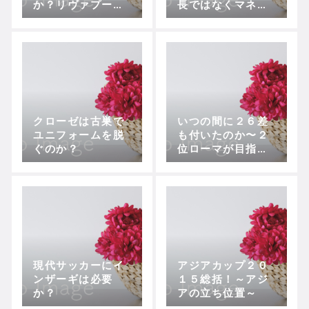
か？リヴァプール
長ではなくマネー
からも正式オファ
ロンダリングの可
ー
能性濃厚
クローゼは古巣で
いつの間に２６差
ユニフォームを脱
も付いたのか〜２
ぐのか？
位ローマが目指す
べき道〜
現代サッカーにイ
アジアカップ２０
ンザーギは必要
１５総括！～アジ
か？
アの立ち位置～