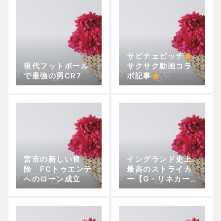
サビチェビッチ
現代フットボール
サクサク動画コラ
で最強の男CR7
ボ記事
宮市の新しい冒
イングランド史上
険 FCトゥエンテ
最高のストライカ
へのローン成立
ー【G・リネカー
ゴール集】
サク
サク動画コラボ記
事