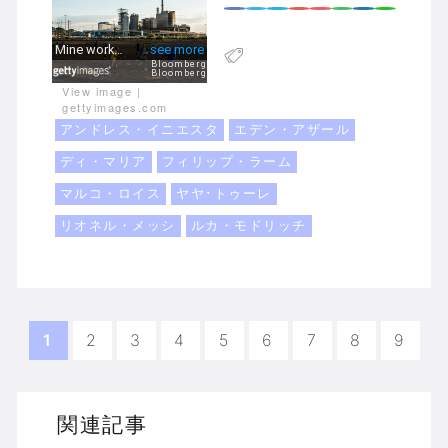
View image
|
gettyimages.com
アンドレス・イニエスタ
エデン・アザール
ディ・マリア
フィリップ・ラーム
マルコ・ロイス
ヤヤ･トゥーレ
リオネル・メッシ
ルカ・モドリッチ
1
2
3
4
5
6
7
8
9
関連記事