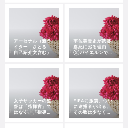
アーセナル（新ラ
宇佐美貴史が武藤
イター さとる
嘉紀に劣る理由
自己紹介文含む）
②バイエルンでロ
ッベンに負けた背
景
女子サッカーの監
FIFAに激震、つい
督は「指揮官」で
に逮捕者が出る、
はなく、「指導
その数は少なくと
者」であるべ
も６人
き！？