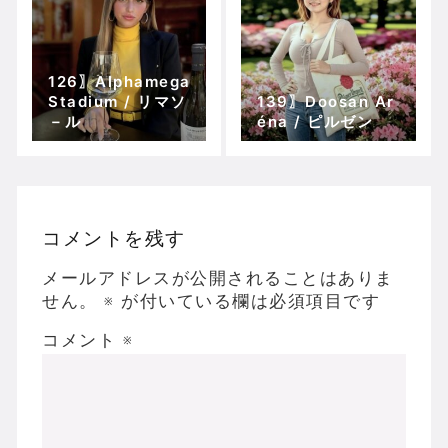
126〗Alphamega
Stadium / リマソ
139〗Doosan Ar
－ル
éna / ピルゼン
コメントを残す
メールアドレスが公開されることはありま
せん。
※
が付いている欄は必須項目です
コメント
※