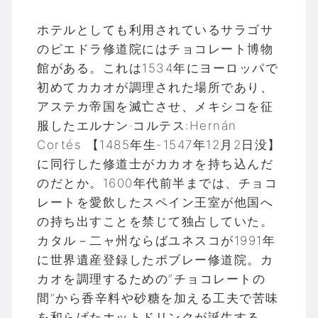
ホテルとしても利用されているサラゴサ
のピエドラ修道院にはチョコレート博物
館がある。これは1534年にヨーロッパで
初めてカカオが調理された場所であり、
アステカ帝国を滅亡させ、メキシコを征
服したエルナン·コルテス:Hernán
Cortés 【1485年生-1547年12月2日没】
に同行した修道士がカカオを持ち込んだ
のだとか。1600年代前半までは、チョコ
レートを愛飲したスペイン王室が他国へ
の持ち出すことを禁じて独占していた。
カタル－二ャ州ならばユネスコが1991年
に世界遺産登録したポブレー修道院。カ
カオを調理するための”チョコレートの
間”から香辛料や砂糖を加える工夫で苦味
を和らげたホットドリンクが誕生する。