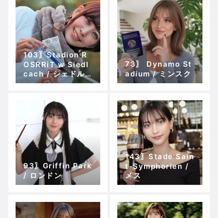
103〗Stadion R
73〗 Dynamo St
OSRRiT w Siedl
cach / シェドル
adium / ミンスク
ツェ
143〗Stade Sain
93〗Griffin Park
t-Symphorien /
/ ロンドン
メス