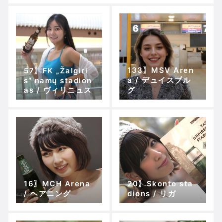
133〗MSV Aren
57〗FK „Žalgiri
a / デュイスブル
s“ namų stadion
as / ヴィリニュス
グ
16〗MCH Arena
20〗Skonto sta
/ ヘアニング
dions / リガ