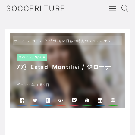
SOCCERLTURE
スペイン/ 
ホーム
コラム
追懐·あの日あの時あのスタディオン
スペイン/ Spain
77〗Estadi Montilivi / ジローナ
2025年10月9日