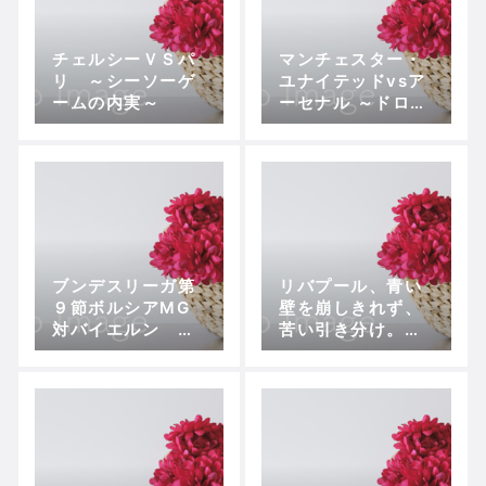
チェルシーＶＳパ
マンチェスター・
リ ～シーソーゲ
ユナイテッドvsア
ームの内実～
ーセナル ～ドロー
でも3位争いに勝
利したアーセナル
ブンデスリーガ第
リバプール、青い
９節ボルシアMG
壁を崩しきれず、
対バイエルン 〜
苦い引き分け。
教科書のようなボ
キャピタル・ワ
ルシアの堅守速攻
ン・カップ準決
勝 リバプール
−チェルシー