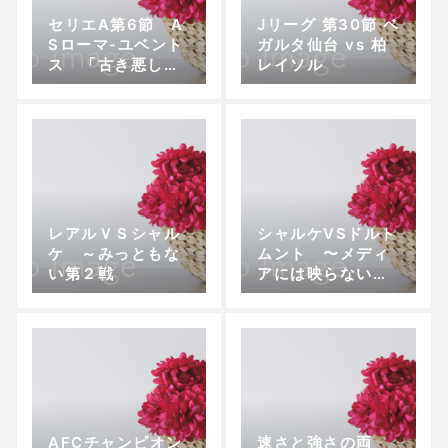
セリエA第6節 A
Jリーグ 第30節 ベ
Sローマ-ユベント
ガルタ仙台 vs 柏
ス 「古き悪しき
レイソル
伝統」の疑い
レアルＶＳシャル
シャルケVSドルト
ケ ～みっともな
ムント 〜メディ
い第２戦
アには映らない香
川の姿〜
AFCチャンピオン
速さと強さの両