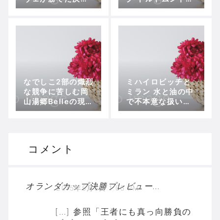
戦〜
Sアンデルレヒト
なでしこ2部の熾烈
ミハイロビッチと
な競争に苦しむ岡
ミラン 水と油の中
山湯郷Belleの現状
で不本意な扱いの
～プレナスなでし
本田
こリーグ2部第6
節、C大阪堺L vs
岡山湯郷Belle
コメント
オランダカップ決勝プレビュー、ズヴォレVSフローニンヘン～オランダらしい打ち合いを期待 | SOCCERLTURE
2015年5月5日 1:05 PM
[…] 参照「王者にも真っ向勝負の