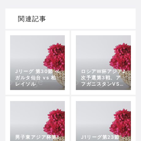
関連記事
Jリーグ 第30節 ベ
ロシアW杯アジア2
ガルタ仙台 vs 柏
次予選第3戦、ア
レイソル
フガニスタンVS日
本 〜原口がカン
フル剤となって圧
勝
男子東アジア杯第1
J1リーグ第23節