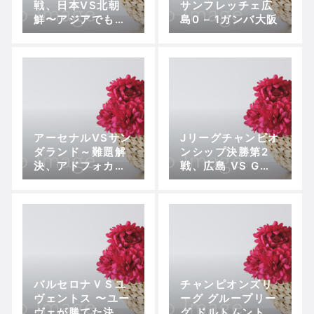
戦、日本VS北朝
サンフレッチェ広
鮮〜アジアでも観
島0 – 1ガンバ大阪
るに耐えない内容
で敗れる
アーセナルVSサン
Jリーグチャンピオ
ダランド～難題解
ンシップ決勝第2
決、アドフォカ―
戦、広島 VS G大
トの大仕事
阪 〜真の年間王
者だと証明した広
島
バルセロナＶＳユ
チャンピオンズリ
ヴェントス 〜ユー
ーグ グループリー
ヴェが勝てた決勝
グ ドルトムントV