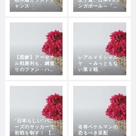
ャンス
ンガポール～「ハ
リルフィーバー」
もストップか？
【図解】アーセナ
レアルＶＳシャル
ル戦勝利も、綱渡
ケ ～みっともな
りのファン・ハー
い第２戦
ル
“日本らしい”バニ
ーズのサッカーで
名将ペケルマンの
初戦を制す！ 【プ
恐るべき采配