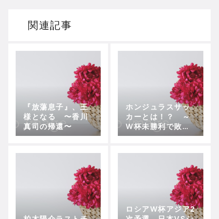
関連記事
『放蕩息子』、王
ホンジュラスサッ
様となる 〜香川
カーとは！？ ～
真司の帰還〜
W杯未勝利で敗退
＆監督交代、ロン
ドン五輪での躍進
を還元できないな
ど日本と共通の課
題
ロシアW杯アジア2
柏木陽介ラストチ
次予選、日本VSシ