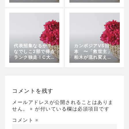
レナスチャレンジ
リーグ≪プレーオ
フ順位決定戦1位～
4位»第1節、バニ
ーズ京都VS大和
S】
代表招集なるか？
カンボジアVS日
なでしこ2部で得点
本 〜「救世主」
ランク独走！C大
柏木が流れ変えて5
阪堺LのFW宝田沙
連勝も・・
織【プレナスなで
しこリーグ2部第9
節、C大阪堺Lvsオ
ルカ鴨川】
コメントを残す
メールアドレスが公開されることはありま
せん。
※
が付いている欄は必須項目です
コメント
※