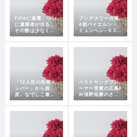
FIFAに激震、つい
ブンデスリーガ第
に逮捕者が出る、
4節バイエルン・
その数は少なくと
ミュンヘン−ＳＣ
も６人
パーダーボルン
戦術で地力の差を
ひっくり返せる
か？
「12人目の先発メ
ベストヤングプレ
ンバー」から脱
ーヤー受賞の広島F
皮。なでしこ連覇
W浅野拓磨のさら
の鍵を握るMF宇津
なる進化
木瑠美