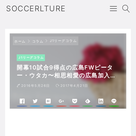
SOCCERLTURE
J1リーグコラム
ホーム
コラム
J1リーグコラム
開幕10試合9得点の広島FWピータ
ー・ウタカ〜相思相愛の広島加入か
ら得点を量産する異能のアタッカー
2016年5月26日
2017年4月21日
の新境地