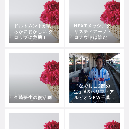
ドルトムントが明
NEXTメッシ、ク
らかにおかしい ク
リスティアーノ・
ロップに危機！
ロナウドは誰だ
『なでしこ2部の
宝』ASハリマ・ア
金崎夢生の復活劇
ルビオンFW千葉園
子インタビュー～
代表定着も経験し
た自身とハリマの
現在地とは？