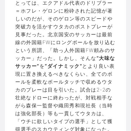
とっては、エクアドル代表のドリブラー
＝ホフレ・ゲロンに粉砕された記憶が著
しいのだが、そのゲロン等のスピードや
突破力を活かすウタカのポストプレーが
見事だった。北京国安のサッカーは最前
線の外国籍FWにロングボールを放り込む
という所謂、「助っ人外国籍FW頼みのサ
ッカー」だった。しかし、そんな
“大味な
サッカー”
を
“ダイナミック”
とより良い表
現に置き換えるべきなくらい、全てのボ
ールを柔軟なボールタッチで収めるウタ
カのプレーは目を引いた。試合は2-2の
壮絶なドローに終わったが、対戦相手な
がら森保一監督や織田秀和現社長（当時
は強化部長）等も一貫してウタカは、
「ウチに欲しいタイプの選手」として獲
得選手のスカウティング対象になった。