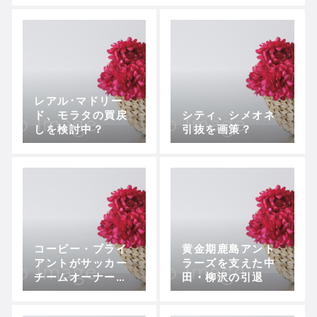
レアル･マドリー
ド、モラタの買戻
シティ、シメオネ
しを検討中？
引抜を画策？
コービー・ブライ
黄金期鹿島アント
アントがサッカー
ラーズを支えた中
チームオーナー
田・柳沢の引退
に？