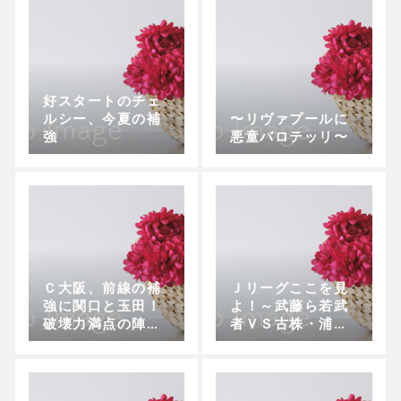
好スタートのチェ
ルシー、今夏の補
〜リヴァプールに
強
悪童バロテッリ〜
Ｃ大阪、前線の補
Ｊリーグここを見
強に関口と玉田！
よ！～武藤ら若武
破壊力満点の陣容
者ＶＳ古株・浦和
で一年でのＪ１復
の優勝争い～
帰を狙う