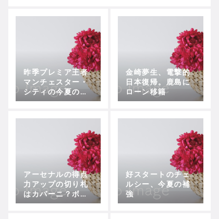
昨季プレミア王者
金崎夢生、電撃的
マンチェスター・
日本復帰。鹿島に
シティの今夏の移
ローン移籍
籍
アーセナルの得点
好スタートのチェ
力アップの切り札
ルシー、今夏の補
はカバーニ？ボラ
強
ンチを含め、大型
補強敢行で反撃に