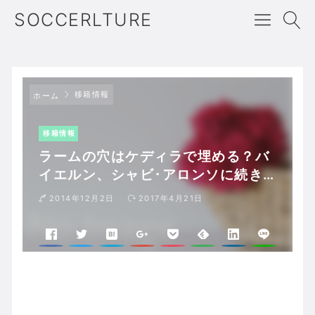
SOCCERLTURE
移籍情報
ホーム
移籍情報
ラームの穴はケディラで埋める？バ
イエルン、シャビ･アロンソに続き
ケディラ獲得か
2014年12月2日
2017年4月21日