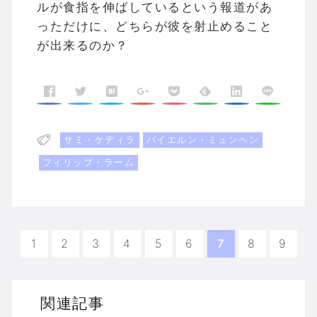
ルが食指を伸ばしているという報道があ
っただけに、どちらが彼を射止めること
が出来るのか？
サミ・ケディラ
バイエルン・ミュンヘン
フィリップ・ラーム
1
2
3
4
5
6
7
8
9
関連記事