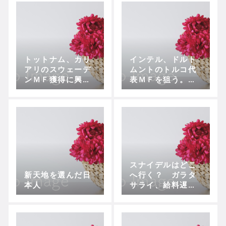
備える
トットナム、カリ
インテル、ドルト
アリのスウェーデ
ムントのトルコ代
ンＭＦ獲得に興
表ＭＦを狙う。攻
味？
撃陣の再生の軸
か？
スナイデルはどこ
新天地を選んだ日
へ行く？ ガラタ
本人
サライ、給料遅配
でフリーエージェ
ント状態に