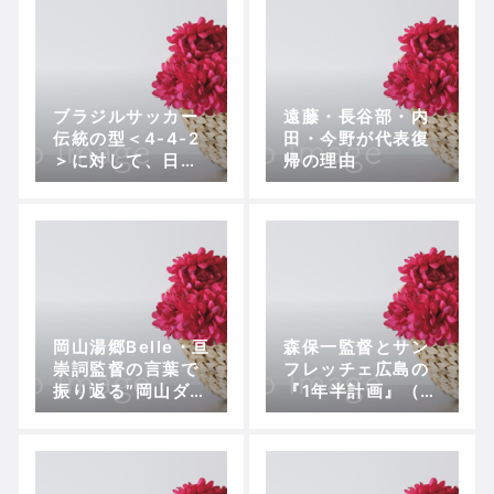
ブラジルサッカー
遠藤・長谷部・内
伝統の型＜4-4-2
田・今野が代表復
＞に対して、日本
帰の理由
は？
岡山湯郷Belle・亘
森保一監督とサン
崇詞監督の言葉で
フレッチェ広島の
振り返る″岡山ダー
『1年半計画』（前
ビー“【プレナスな
編）
でしこリーグカッ
プ2部第8節、岡山
湯郷Belle vs 吉備