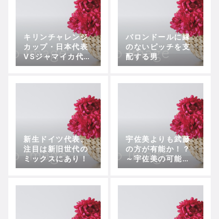
国際大学Charme
キリンチャレンジ
バロンドールに縁
カップ・日本代表
のないピッチを支
VSジャマイカ代表
配する男
～主軸固まる初勝
利
新生ドイツ代表、
宇佐美よりも武藤
注目は新旧世代の
の方が有能か！？
ミックスにあり！
～宇佐美の可能性
～