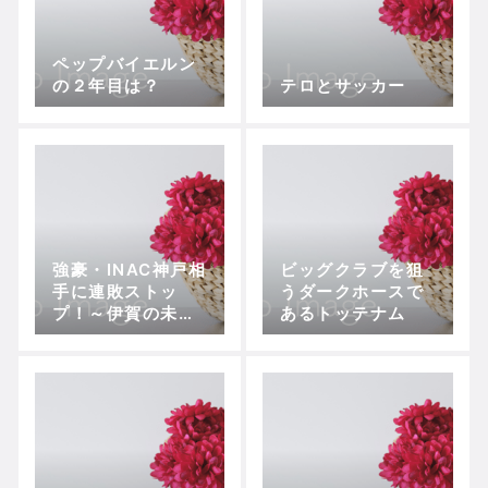
ペップバイエルン
の２年目は？
テロとサッカー
強豪・INAC神戸相
ビッグクラブを狙
手に連敗ストッ
うダークホースで
プ！～伊賀の未来
あるトッテナム
が見えた劇的同点
劇!【プレナスなで
しこリーグ1部・第
8節、伊賀FCくノ
一vs INAC神戸】