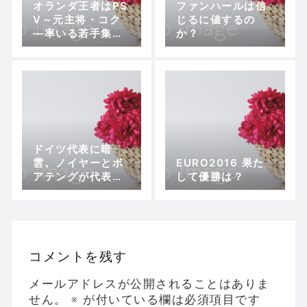
オランダ王者はPS
ファンハールは信
V～元主将・コク
じるに値するの
―率いる若手集団
か？
がもたらした7季ぶ
り22回目のリーグ
制覇
ドイツ代表に暗
雲。ノイヤーとボ
EURO2016 果た
アテングが代表離
して優勝は？
脱
コメントを残す
メールアドレスが公開されることはありま
せん。
※
が付いている欄は必須項目です