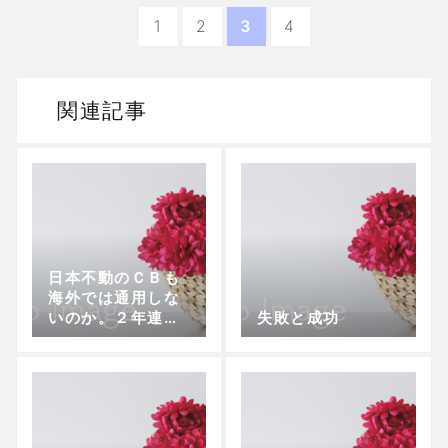
1
2
3
4
関連記事
日本不動のＣＢも
海外では通用しな
いのか。２年連続
失敗と成功
のベンチ生活が続
く吉田麻也