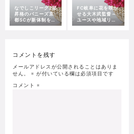
なでしこリーグ2部
FC岐阜に花を咲か
昇格のバニーズ京
せる大木武監督～
都SCが新体制を発
ユースや地域リー
表！～現日本代表
グ、女子サッカー
候補のFW谷口木乃
を経て
実、元代表DF加戸
由佳らが新加入
コメントを残す
メールアドレスが公開されることはありま
せん。
※
が付いている欄は必須項目です
コメント
※