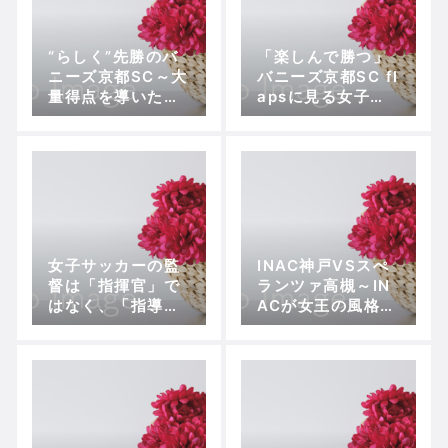
“らしく”先勝のバ
「楽しんで勝つ」
ニーズ京都SC～大
バニーズ京都SC fl
量得点を導いたモ
apsに見る女子サ
ノとは？【プレナ
ッカーの型
スなでしこリーグ2
部・チャレンジリ
ーグ入替戦・第1
節】
女子サッカーの監
INAC神戸VSスぺ
督は「指揮官」で
ランツァ高槻～IN
はなく、「指導
ACが女王の風格で
者」であるべ
首位奪取
き！？