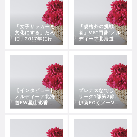
「女子サッカーを
「規格外の挑戦
文化にする」ため
者」VS“門番”ノル
に、2017年に行動
ディーア北海道
したこと
～“多様性”で底上
げされる『プレナ
スチャレンジリー
グ』
【インタビュー】
プレナスなでしこ
ノルディーア北海
リーグ1部第2節、
道FW星山彩香 ～
伊賀FCくノ一VS
チーム唯一のプロ
日テレベレーザ〜
契約選手が抱える
苦戦を完勝に導い
目標は、なでしこ
た“女・遠藤保仁”
ジャパンのエースF
W横山久美！