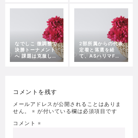
【プレナスなでし
こリーグカップ2部
B組・第4節、AS
ハリマvsC大阪堺
L】
なでしこ 微調整で
2部所属からの代表
決勝トーナメント
定着と落選を経
へ 課題は克服しつ
て、ASハリマFW
つあるか
千葉園子の現在地
コメントを残す
メールアドレスが公開されることはありま
せん。
※
が付いている欄は必須項目です
コメント
※