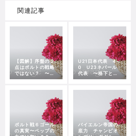
関連記事
【図解】序盤の２
U21日本代表 4-
点はポルトの戦略
0 U23ネパール
ではない？ 〜バ
代表 〜格下とは
イエルン撃破の本
いえ、引いた相手
当の理由〜
を巧みに崩した完
勝〜
ポルト戦６ゴール
バイエルン帝国の
の真実〜ペップの
底力 チャンピオ