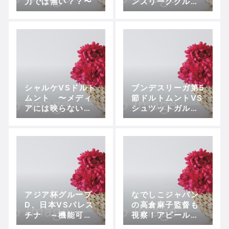
力では無い？？〜
ンズリーググルー
プリーグ第1節 バ
イエルン−マンチ
ェスター・シティ
シャルケVSドルト
ブンデスリーガ第5
ムント 〜メディ
節ドルトムントVS
アには映らない香
シュツットガル
川の姿〜
ト 〜組織再編の
難しさを目の当た
りにした試合〜
アジア杯グループ
なでしこジャパン
D、日本VSパレス
の高倉麻子監督も
チナ ～機能可変
視察！アピールに
型3-4-3
成功したのは誰？