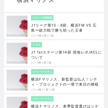
J1リーグ観戦記
J1リーグ第1S・8節、横浜FM VS 広
島〜総力戦で勝ち切った王者
2016年4月27日
コラム
J1 1stステージ第14節 現地レポ/ACLに
ついて
2015年6月3日
J1リーグコラム
横浜Fマリノス、新監督は仏人！シテ
ィ・プロジェクトの一環で来日の模様
2014年12月13日
J1リーグコラム
横浜Ｆマリノス、来季監督選びはシテ