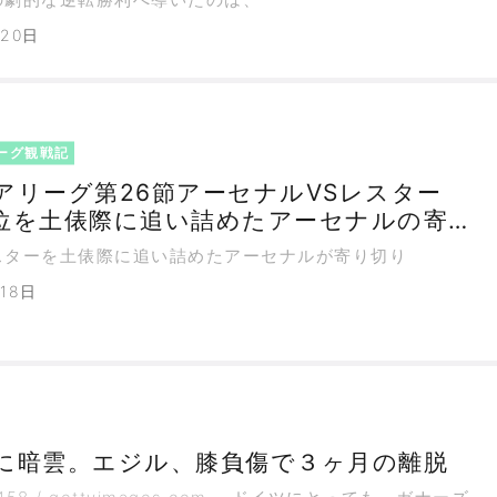
月20日
ーグ観戦記
アリーグ第26節アーセナルVSレスター
を土俵際に追い詰めたアーセナルの寄り
ち
スターを土俵際に追い詰めたアーセナルが寄り切り
18日
に暗雲。エジル、膝負傷で３ヶ月の離脱