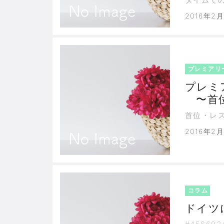
2016年2
プレミアリ
プレミ
〜首位
切り勝
首位・レ
2016年2月
コラム
ドイツ