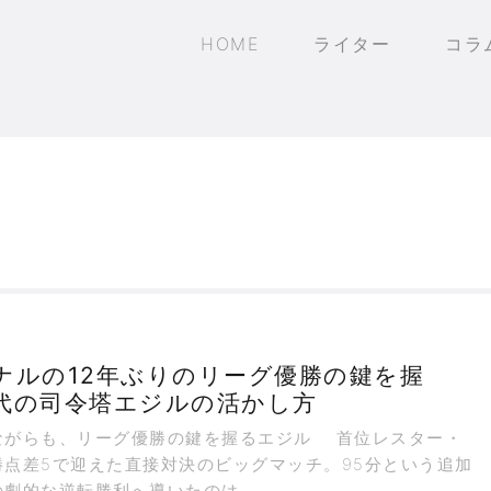
HOME
ライター
コラ
ナルの12年ぶりのリーグ優勝の鍵を握
代の司令塔エジルの活かし方
ながらも、リーグ優勝の鍵を握るエジル 首位レスター・
勝点差5で迎えた直接対決のビッグマッチ。95分という追加
の劇的な逆転勝利へ導いたのは、