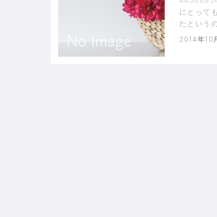
#45669
にとって
たという
スト・エ
2014年10