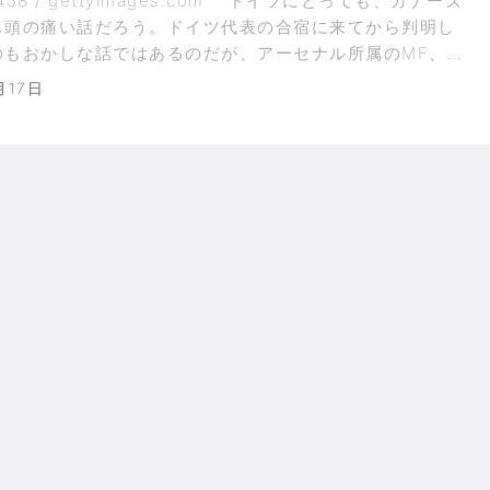
3458 / gettyimages.com ドイツにとっても、ガナーズ
も頭の痛い話だろう。ドイツ代表の合宿に来てから判明し
のもおかしな話ではあるのだが、アーセナル所属のMF、メ
ジル…
月17日