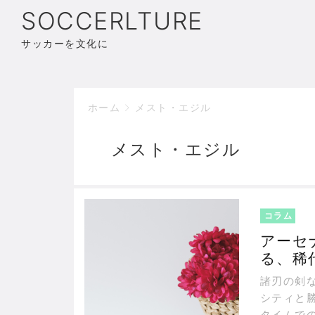
SOCCERLTURE
サッカーを文化に
ホーム
メスト・エジル
メスト・エジル
コラム
アーセ
る、稀
諸刃の剣
シティと
タイムで