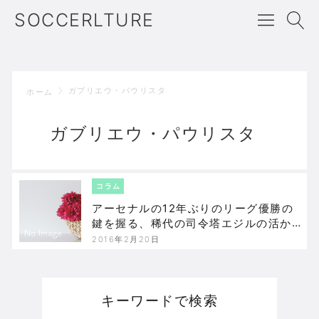
SOCCERLTURE
ガブリエウ・パウリスタ
ホーム
ガブリエウ・パウリスタ
コラム
アーセナルの12年ぶりのリーグ優勝の
鍵を握る、稀代の司令塔エジルの活か
し方
2016年2月20日
キーワードで検索