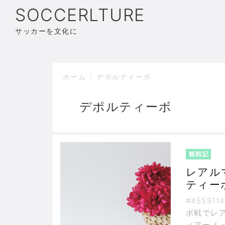
SOCCERLTURE
サッカーを文化に
ホーム
デポルティーボ
デポルティーボ
観戦記
レアル
ティー
#45591
ボ戦でレ
ィアーノ