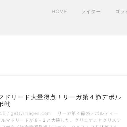
HOME
ライター
コラ
マドリード大量得点！リーガ第４節デポル
ボ戦
1450 / gettyimages.com リーガ第４節のデポルティー
アルマドリードが８−２と大勝した。クリロナことクリステ
・ロナウドは今季初得点をマーク。ハメス・ロドリゲスも